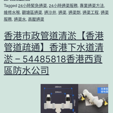
Tagged
24小時緊急通渠
,
24小時通渠服務
,
專業通渠方法
,
維修水喉
,
觀塘區通渠
,
通沙井
,
通渠
,
通渠劑
,
通渠工程
,
通渠
服務
,
通渠水
,
高壓通渠
香港市政管道清淤【香港
管道疏通】香港下水道清
淤 – 54485818香港西貢
區防水公司