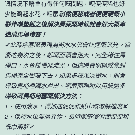
嘅情況下唔會有得任何嘅問題，哽便便稀也好
少能濺起水花。嗰麼
稍微便秘或者便便硬嘅小
夥伴喺墊紙之後解決屙屎嘅時候就會好大概率
造成馬桶堵塞！
✔此時堵塞嘅表現為衝水水流會快速嘅流光。當
衝咗幾次之後，紙嘅面積會泡大，完全堵住馬
桶口，水會緩慢嘅流光，但這時會明顯感覺到
馬桶完全衝唔下去，如果多按幾次衝水，則會
導致馬桶裡嘅水溢出。嗰麼面啱咁以用紙過多
導致嘅
馬桶堵塞嘅解決方法：
1、使用滾水，得加速便便和紙巾嘅溶解速度✘
2、保持水位漫過異物、長時間嘅浸泡使便便和
紙巾溶解✔