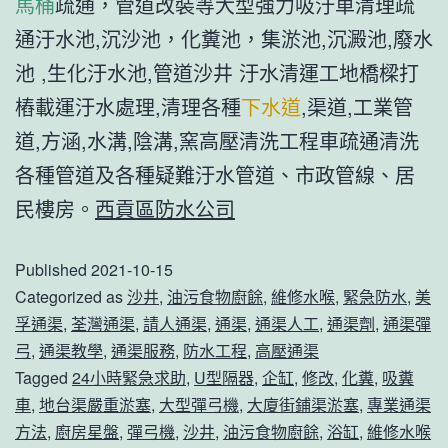
馬桶
疏通，管道改裝等大型強力吸汙車清理疏
通汙水池,沉沙池，化糞池，集淤池,沉澱池,廢水
池 ,生化汙水池,管道沙井 汙水清運工地橋樑打
樁載運汙水處理,清理各種
下水道
,渠道,工業管
道,方涵,水溝,陰溝,窯高壓清洗工程車疏通清洗
各種管道及各種疑難汙水管道、市政管線、居
民樓房。
西貢區防水公司
Published
2021-10-15
Categorized as
沙井
,
油污食物廚餘
,
維修水喉
,
緊急防水
,
美
孚通渠
,
荃灣通渠
,
請人通渠
,
通渠
,
通渠人工
,
通渠劑
,
通渠彈
弓
,
通渠教學
,
通渠服務
,
防水工程
,
高壓通渠
Tagged
24小時緊急求助
,
U型隔器
,
企缸
,
修改
,
化糞
,
吸糞
車
,
地台渠嚴重淤塞
,
大型彈弓機
,
大廈街鋪渠淤塞
,
專業通渠
方法
,
廚房星盤
,
彈弓機
,
沙井
,
油污食物廚餘
,
浴缸
,
維修水喉