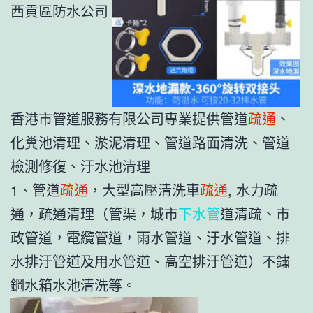
西貢區防水公司
香港市管道服務有限公司專業提供管道
疏通
、
化糞池清理、淤泥清理、管道路面清洗、管道
檢測修復、汙水池清理
1、管道
疏通
，大型高壓清洗車
疏通
, 水力疏
通，疏通清理（管渠，城市
下水管
道清疏、市
政管道，電纜管道，雨水管道、汙水管道、排
水排汙管道及用水管道、高空排汙管道）不鏽
鋼水箱水池清洗等。