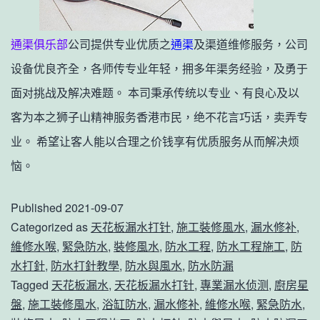
通渠俱乐部
公司提供专业优质之
通渠
及渠道维修服务，公司
设备优良齐全，各师传专业年轻，拥多年渠务经验，及勇于
面对挑战及解决难题。 本司秉承传统以专业、有良心及以
客为本之狮子山精神服务香港市民，绝不花言巧话，卖弄专
业。 希望让客人能以合理之价钱享有优质服务从而解决烦
恼。
Published
2021-09-07
Categorized as
天花板漏水打针
,
施工裝修風水
,
漏水修补
,
維修水喉
,
緊急防水
,
裝修風水
,
防水工程
,
防水工程施工
,
防
水打針
,
防水打針教學
,
防水與風水
,
防水防漏
Tagged
天花板漏水
,
天花板漏水打针
,
專業漏水侦测
,
廚房星
盤
,
施工裝修風水
,
浴缸防水
,
漏水修补
,
維修水喉
,
緊急防水
,