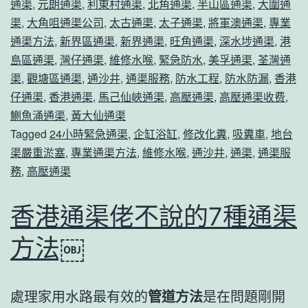
通渠
,
元朗通渠
,
利東村通渠
,
北角通渠
,
半山區通渠
,
大圍通
渠
,
大角咀通渠公司
,
太古通渠
,
太子通渠
,
將軍澳通渠
,
專業
通渠方法
,
新界區通渠
,
新界通渠
,
旺角通渠
,
深水埗通渠
,
港
島區通渠
,
灣仔通渠
,
維修水喉
,
緊急防水
,
美孚通渠
,
荃灣通
渠
,
觀塘區通渠
,
通沙井
,
通渠服務
,
防水工程
,
防水防漏
,
香港
仔通渠
,
香港通渠
,
馬己仙峽通渠
,
高壓通渠
,
高壓通渠收费
,
鰂魚涌通渠
,
黃大仙通渠
Tagged
24小時緊急通渠
,
企缸浴缸
,
修改化糞
,
吸糞車
,
地台
渠嚴重淤塞
,
專業通渠方法
,
維修水喉
,
通沙井
,
通渠
,
通渠服
務
,
高壓通渠
香港通渠佬不說的7種通渠
方法￼
處理家用水路最有效的
管道方法
是在問題剛開