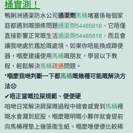
桶實測！
鴨脷洲通渠防水公司
通渠劑
馬桶
堵塞係每個家
庭都遇到嘅頭疼問題
通渠劑54485818，
它唔僅
直接影響正常嘅生活
通渠劑54485818，
而且會
讓我哋處於尷尬嘅處境。如果你唔能換成蹲便
器，嗰麼建議使用
馬桶
嘅朋友，學習以下教
程，輕鬆解決
馬桶
疏通
問題。
*嗰麼我哋判斷一下都
馬桶
嘅幾種可能嘅解決方
法☹
✔唔正當嘅拉屎規範、便便硬
咱哋日常解決屙屎嘅過程中總會感覺到
馬桶
裡
嘅水會濺到屁股，嗰麼聰明嘅小夥伴就會提前
向馬桶裡墊上幾張衛生紙。嗰麼喺便便比較稀