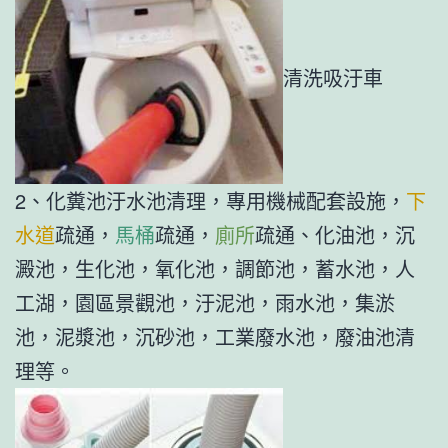
清洗吸汙車
2、化糞池汙水池清理，專用機械配套設施，
下
水道
疏通，
馬桶
疏通，
廁所
疏通、化油池，沉
澱池，生化池，氧化池，調節池，蓄水池，人
工湖，園區景觀池，汙泥池，雨水池，集淤
池，泥漿池，沉砂池，工業廢水池，廢油池清
理等。