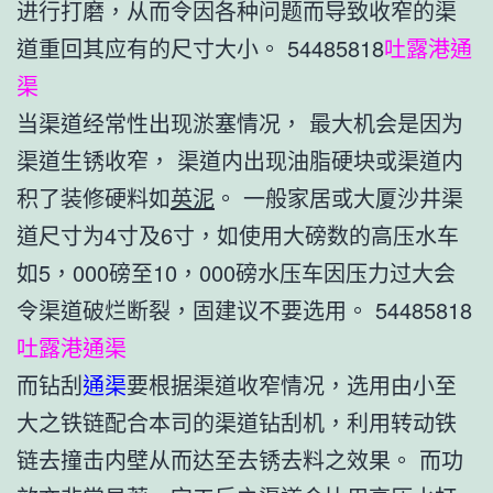
进行打磨，从而令因各种问题而导致收窄的渠
道重回其应有的尺寸大小。 54485818
吐露港通
渠
当渠道经常性出现淤塞情况， 最大机会是因为
渠道生锈收窄， 渠道内出现油脂硬块或渠道内
积了装修硬料如
英泥
。 一般家居或大厦沙井渠
道尺寸为4寸及6寸，如使用大磅数的高压水车
如5，000磅至10，000磅水压车因压力过大会
令渠道破烂断裂，固建议不要选用。 54485818
吐露港通渠
而钻刮
通渠
要根据渠道收窄情况，选用由小至
大之铁链配合本司的渠道钻刮机，利用转动铁
链去撞击内壁从而达至去锈去料之效果。 而功