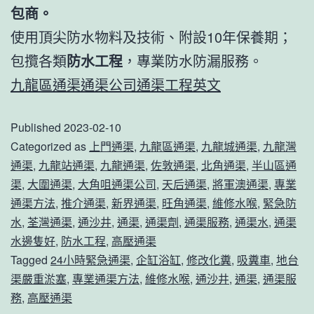
包商。
使用頂尖防水物料及技術、附設10年保養期；
包攬各類
防水工程
，專業防水防漏服務。
九龍區通渠通渠公司通渠工程英文
Published
2023-02-10
Categorized as
上門通渠
,
九龍區通渠
,
九龍城通渠
,
九龍灣
通渠
,
九龍站通渠
,
九龍通渠
,
佐敦通渠
,
北角通渠
,
半山區通
渠
,
大圍通渠
,
大角咀通渠公司
,
天后通渠
,
將軍澳通渠
,
專業
通渠方法
,
推介通渠
,
新界通渠
,
旺角通渠
,
維修水喉
,
緊急防
水
,
荃灣通渠
,
通沙井
,
通渠
,
通渠劑
,
通渠服務
,
通渠水
,
通渠
水邊隻好
,
防水工程
,
高壓通渠
Tagged
24小時緊急通渠
,
企缸浴缸
,
修改化糞
,
吸糞車
,
地台
渠嚴重淤塞
,
專業通渠方法
,
維修水喉
,
通沙井
,
通渠
,
通渠服
務
,
高壓通渠