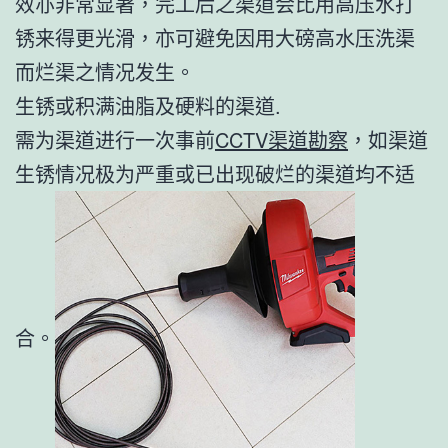
效亦非常显著，完工后之渠道会比用高压水打
锈来得更光滑，亦可避免因用大磅高水压洗渠
而烂渠之情况发生。
生锈或积满油脂及硬料的渠道.
需为渠道进行一次事前
CCTV渠道勘察
，如渠道
生锈情况极为严重或已出现破烂的渠道均不适
合。