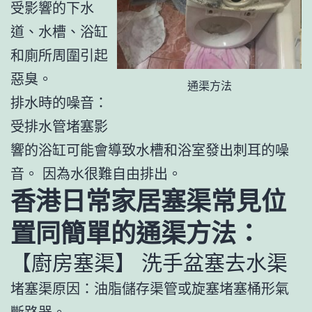
受影響的下水
道、水槽、浴缸
和廁所周圍引起
惡臭。
通渠方法
排水時的噪音：
受排水管堵塞影
響的浴缸可能會導致水槽和浴室發出刺耳的噪
音。 因為水很難自由排出。
香港日常家居塞渠常見位
置同簡單的通渠方法：
【廚房塞渠】 洗手盆塞去水渠
堵塞渠原因：油脂儲存渠管或旋塞堵塞桶形氣
斷路器。