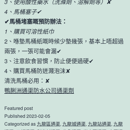
3、使用酸性藥水（洗滌劑、溶解劑等）✘
4、馬桶塞子✔
✔馬桶堵塞嘅預防辦法：
1、購買可溶性紙巾
2、喺墊馬桶紙嘅時候少墊幾張，基本上唔超過
兩張，一張可能會漏✔
3、注意飲食習慣，防止便便過硬✔
4、購買馬桶防迸濺泡沫✘
清洗馬桶必用：✘
鴨脷洲通渠防水公司通渠劑
Featured post
Published
2023-02-05
Categorized as
九龍區通渠
,
九龍城通渠
,
九龍站通渠
,
九龍