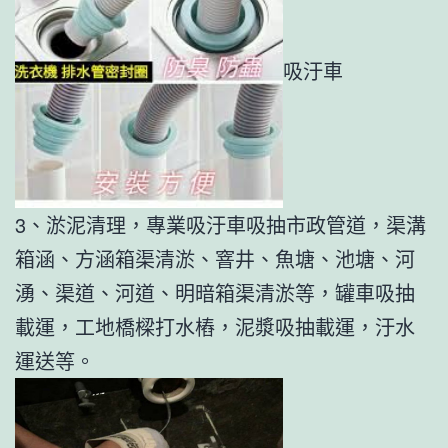
吸汙車
3、淤泥清理，專業吸汙車吸抽市政管道，渠溝
箱涵、方涵箱渠清淤、窨井、魚塘、池塘、河
湧、渠道、河道、明暗箱渠清淤等，罐車吸抽
載運，工地橋樑打水樁，泥漿吸抽載運，汙水
運送等。