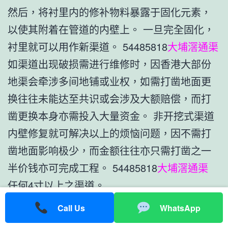
然后，将衬里内的修补物料暴露于固化元素，
以使其附着在管道的内壁上。 一旦完全固化，
衬里就可以用作新渠道。 54485818
大埔滘通渠
如渠道出现破损需进行维修时，因香港大部份
地渠会牵涉多间地铺或业权，如需打凿地面更
换往往未能达至共识或会涉及大额赔偿，而打
凿更换本身亦需投入大量资金。 非开挖式渠道
内壁修复就可解决以上的烦恼问题，因不需打
凿地面影响极少，而金额往往亦只需打凿之一
半价钱亦可完成工程。 54485818
大埔滘通渠
任何4寸以上之渠道。
需为渠道进行一次事前
CCTV勘察
确实渠道长度
Call Us
WhatsApp
及是否可即时进行此工程。 另亦要了解现场环