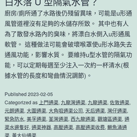
白水落 U 型隔氣水管？
廚房/廁所通了水路後仍殘留異味，可能是u形通
風管道裡沒有足夠的水儲存所致。 其中也有人
為了散發水路內的臭味，將漂白水倒入u形通風
軟管。 這種做法可能會破壞喉罩使u形水路失去
通風功能，影響水質。 要維持u型水管的隔氣功
能，可以定期每週至少注入一次約一杯清水(根
據水管的長度和彎曲情況調節)。
Published
2023-02-05
Categorized as
上門通渠
,
九龍灣通渠
,
九龍通渠
,
佐敦通渠
,
元朗通渠
,
大圍通渠
,
大角咀通渠公司
,
天后通渠
,
灣仔通渠
,
緊急防水
,
美孚通渠
,
荃灣通渠
,
西九龍通渠
,
觀塘區通渠
,
通
渠水邊隻好
,
通渠神器
,
高壓通渠
,
高壓通渠收费
,
鰂魚涌通
渠
,
黃大仙通渠