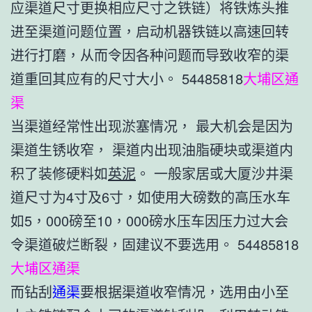
应渠道尺寸更换相应尺寸之铁链）将铁炼头推
进至渠道问题位置，启动机器铁链以高速回转
进行打磨，从而令因各种问题而导致收窄的渠
道重回其应有的尺寸大小。 54485818
大埔区通
渠
当渠道经常性出现淤塞情况， 最大机会是因为
渠道生锈收窄， 渠道内出现油脂硬块或渠道内
积了装修硬料如
英泥
。 一般家居或大厦沙井渠
道尺寸为4寸及6寸，如使用大磅数的高压水车
如5，000磅至10，000磅水压车因压力过大会
令渠道破烂断裂，固建议不要选用。 54485818
大埔区通渠
而钻刮
通渠
要根据渠道收窄情况，选用由小至