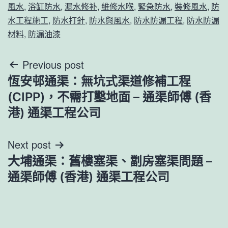
風水
,
浴缸防水
,
漏水修补
,
維修水喉
,
緊急防水
,
裝修風水
,
防
水工程施工
,
防水打針
,
防水與風水
,
防水防漏工程
,
防水防漏
材料
,
防漏油漆
文
Previous post
恆安邨通渠：無坑式渠道修補工程
章
(CIPP)，不需打鑿地面 – 通渠師傅 (香
導
港) 通渠工程公司
覽
Next post
大埔通渠：舊樓塞渠、劏房塞渠問題 –
通渠師傅 (香港) 通渠工程公司