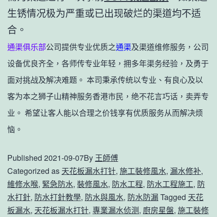
生锈情况极为严重或已出现破烂的渠道均不适
合。
通渠俱乐部
公司提供专业优质之
通渠
及渠道维修服务，公司
设备优良齐全，各师传专业年轻，拥多年渠务经验，及勇于
面对挑战及解决难题。 本司秉承传统以专业、有良心及以
客为本之狮子山精神服务香港市民，绝不花言巧话，卖弄专
业。 希望让客人能以合理之价钱享有优质服务从而解决烦
恼。
Published
2021-09-07
By
王師傅
Categorized as
天花板漏水打针
,
施工裝修風水
,
漏水修补
,
維修水喉
,
緊急防水
,
裝修風水
,
防水工程
,
防水工程施工
,
防
水打針
,
防水打針教學
,
防水與風水
,
防水防漏
Tagged
天花
板漏水
,
天花板漏水打针
,
專業漏水侦测
,
廚房星盤
,
施工裝修