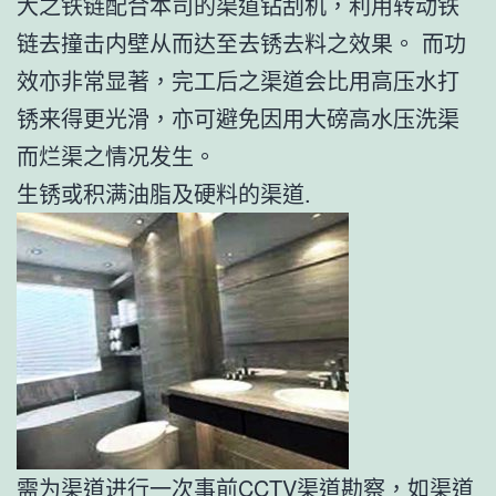
大之铁链配合本司的渠道钻刮机，利用转动铁
链去撞击内壁从而达至去锈去料之效果。 而功
效亦非常显著，完工后之渠道会比用高压水打
锈来得更光滑，亦可避免因用大磅高水压洗渠
而烂渠之情况发生。
生锈或积满油脂及硬料的渠道.
需为渠道进行一次事前
CCTV渠道勘察
，如渠道