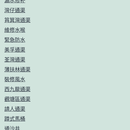
漏水修补
灣仔通渠
筲箕灣通渠
維修水喉
緊急防水
美孚通渠
荃灣通渠
薄扶林通渠
裝修風水
西九龍通渠
觀塘區通渠
請人通渠
蹲式馬桶
通沙井