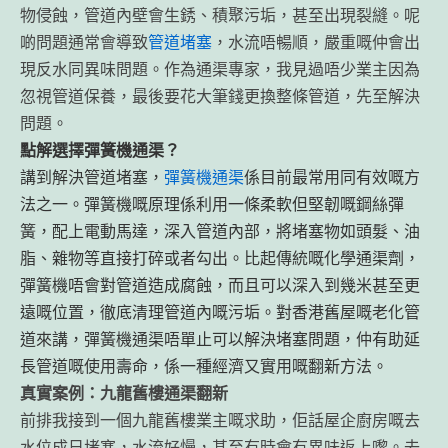
物侵蝕，管道內壁會生銹、積聚污垢，甚至出現裂縫。呢
啲問題通常會導致
管道堵塞
，水流唔暢順，嚴重嘅仲會出
現反水同異味問題。作為通渠專家，我見過唔少業主因為
忽視管道保養，最後要花大筆錢更換整條管道，先至解決
問題。
點解選擇彈簧機通渠？
講到解決管道堵塞，
彈簧機通渠
係目前最常用同有效嘅方
法之一。彈簧機嘅原理係利用一條柔軟但堅韌嘅鋼絲彈
簧，配上電動馬達，深入管道內部，將堵塞物如頭髮、油
脂、雜物等直接打碎或者勾出。比起傳統嘅化學通渠劑，
彈簧機唔會對管道造成腐蝕，而且可以深入到幾米甚至更
遠嘅位置，徹底清理管道內嘅污垢。對香港舊屋嘅老化管
道來講，彈簧機通渠唔單止可以解決堵塞問題，仲有助延
長管道嘅使用壽命，係一種經濟又實用嘅翻新方法。
真實案例：九龍舊樓通渠翻新
前排我接到一個九龍舊樓業主嘅求助，佢話屋企廚房嘅去
水位成日堵塞，水流好慢，甚至有時會有異味返上嚟。去