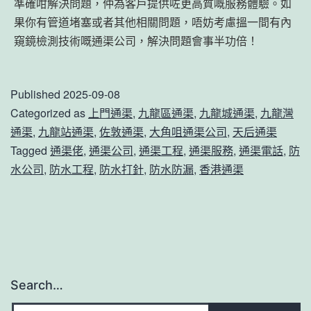
準確咁解決問題，仲為客戶提供咗更高質嘅服務體驗。如
果你有管道堵塞或者其他相關問題，唔妨考慮搵一間有內
窺鏡檢測技術嘅通渠公司，解決問題會事半功倍！
Published
2025-09-08
Categorized as
上門通渠
,
九龍區通渠
,
九龍城通渠
,
九龍灣
通渠
,
九龍站通渠
,
佐敦通渠
,
大角咀通渠公司
,
天后通渠
Tagged
通渠佬
,
通渠公司
,
通渠工程
,
通渠服務
,
通渠電話
,
防
水公司
,
防水工程
,
防水打針
,
防水防漏
,
香港通渠
Search…