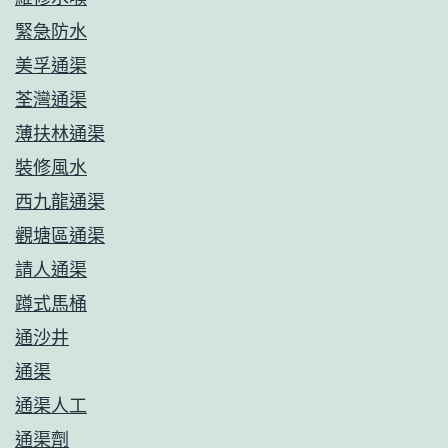
緊急防水
美孚通渠
荃灣通渠
薄扶林通渠
裝修風水
西九龍通渠
觀塘區通渠
請人通渠
蹲式馬桶
通沙井
通渠
通渠人工
通渠劑