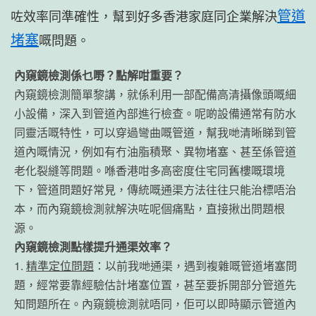
管道
咗效率同準確性，幫到好多香港家庭同企業解決
堵塞
嘅問題。
內窺鏡檢測係乜嘢？點解咁重要？
內窺鏡檢測簡單黎講，就係利用一部配備高清攝像頭嘅細
小設備，深入到管道內部進行檢查。呢啲設備通常有防水
同靈活嘅特性，可以穿過彎曲嘅管道，幫我哋清晰睇到管
道內嘅情況，例如有冇油脂積聚、異物堵塞、甚至係管道
老化裂縫等問題。喺香港咁多高密度住宅同舊樓嘅環境
下，管道問題好常見，傳統嘅通渠方法往往只能治標唔治
本，而內窺鏡檢測就解決咗呢個痛點，直接揪出問題根
源。
內窺鏡檢測點樣提升通渠效率？
1.
精準定位問題
：以前我哋通渠，遇到複雜嘅管道堵塞問
題，經常要靠經驗估計堵塞位置，甚至要拆開部分管道先
知問題所在。內窺鏡檢測就唔同，佢可以即時顯示管道內