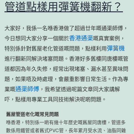
管道點樣用彈簧機翻新？
大家好，我係一名喺香港做了超過廿年嘅通渠師傅，
香港通渠
今日想同大家分享一個關於
嘅真實案例，
彈簧機
特別係針對舊屋老化管道嘅問題，點樣利用
進行翻新同解決堵塞問題。香港好多舊樓同唐樓嘅管
道都因為年久失修，經常出現堵塞、漏水甚至異味問
題，如果唔及時處理，會嚴重影響日常生活。作為專
通渠師傅
業嘅
，我希望透過呢篇文章同大家講解
吓，點樣用專業工具同技術解決呢啲問題。
舊屋管道老化嘅常見問題
喺香港，特別係一啲有幾十年歷史嘅舊屋同唐樓，管道多
數係用鐵管或者舊式PVC管，長年累月受水流、油脂同雜