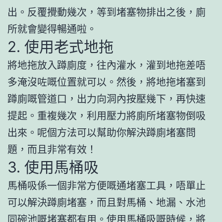
出。反覆攪動幾次，等到堵塞物排出之後，廁
所就會變得暢通啦。
2. 使用老式地拖
將地拖放入蹲廁度，往內灌水，灌到地拖差唔
多淹沒咗嘅位置就可以。然後，將地拖堵塞到
蹲廁嘅管道口，出力向洞內按壓幾下，再快速
提起。重複幾次，利用壓力將廁所堵塞物倒吸
出來。呢個方法可以幫助你解決蹲廁堵塞問
題，而且非常有效！
3. 使用馬桶吸
馬桶吸係一個非常方便嘅通堵塞工具，唔單止
可以解決蹲廁堵塞，而且對馬桶、地漏、水池
同碗池嘅堵塞都有用。使用馬桶吸嘅時候，將