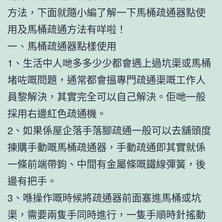
方法，下面就隨小編了解一下馬桶疏通器點使
用及馬桶疏通方法有咩啦！
一、馬桶疏通器點樣使用
1、生活中人哋多多少少都會遇上過坑渠或馬桶
堵咗嘅問題，通常都會搵專門疏通渠嘅工作人
員黎解決，其實完全可以自己解決。佢哋一般
採用右邊紅色疏通機。
2、如果係屋企落手落腳疏通一般可以去舖頭度
揀購手動嘅馬桶疏通器，手動疏通即其實就係
一條前端帶鉤、中間有金屬條嘅鐵線彈簧，後
邊有把手。
3、喺操作嘅時候將疏通器前面塞進馬桶或坑
渠，需要兩隻手同時進行，一隻手順時針搖動