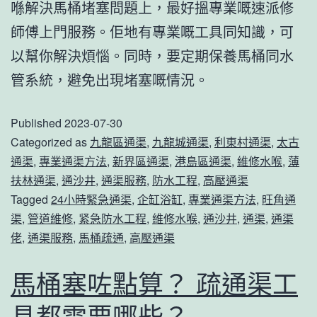
喺解決馬桶堵塞問題上，最好搵專業嘅速派修
師傅上門服務。佢地有專業嘅工具同知識，可
以幫你解決煩惱。同時，要定期保養馬桶同水
管系統，避免出現堵塞嘅情況。
Published
2023-07-30
Categorized as
九龍區通渠
,
九龍城通渠
,
利東村通渠
,
太古
通渠
,
專業通渠方法
,
新界區通渠
,
港島區通渠
,
維修水喉
,
薄
扶林通渠
,
通沙井
,
通渠服務
,
防水工程
,
高壓通渠
Tagged
24小時緊急通渠
,
企缸浴缸
,
專業通渠方法
,
旺角通
渠
,
管道維修
,
紧急防水工程
,
維修水喉
,
通沙井
,
通渠
,
通渠
佬
,
通渠服務
,
馬桶疏通
,
高壓通渠
馬桶塞咗點算？ 疏通渠工
具都需要哪些？