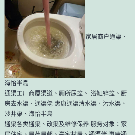
家居商户通渠、
海怡半島
通渠工厂商厦渠道、厕所尿盆、 浴缸锌盆、厨
房去水渠、通渠佬 惠康通渠清水渠、污水渠、
沙井渠、海怡半島
通渠各类通渠、改渠及维修保养.服务对象：家
居住宅、屋苑屋邨、豪宅村屋、通渠佬 惠康通