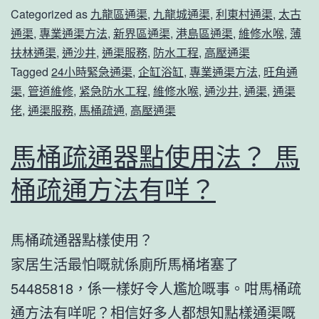
Categorized as
九龍區通渠
,
九龍城通渠
,
利東村通渠
,
太古
通渠
,
專業通渠方法
,
新界區通渠
,
港島區通渠
,
維修水喉
,
薄
扶林通渠
,
通沙井
,
通渠服務
,
防水工程
,
高壓通渠
Tagged
24小時緊急通渠
,
企缸浴缸
,
專業通渠方法
,
旺角通
渠
,
管道維修
,
紧急防水工程
,
維修水喉
,
通沙井
,
通渠
,
通渠
佬
,
通渠服務
,
馬桶疏通
,
高壓通渠
馬桶疏通器點使用法？ 馬
桶疏通方法有咩？
馬桶疏通器點樣使用？
家居生活最怕嘅就係廁所馬桶堵塞了
54485818，係一樣好令人尷尬嘅事。咁馬桶疏
通方法有咩呢？相信好多人都想知點樣通渠嘅