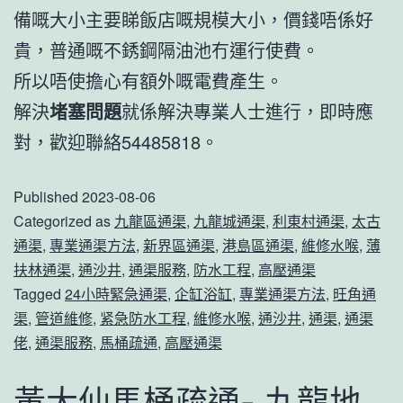
備嘅大小主要睇飯店嘅規模大小，價錢唔係好
貴，普通嘅不銹鋼隔油池冇運行使費。
所以唔使擔心有額外嘅電費產生。
解決
堵塞問題
就係解決專業人士進行，即時應
對，歡迎聯絡54485818。
Published
2023-08-06
Categorized as
九龍區通渠
,
九龍城通渠
,
利東村通渠
,
太古
通渠
,
專業通渠方法
,
新界區通渠
,
港島區通渠
,
維修水喉
,
薄
扶林通渠
,
通沙井
,
通渠服務
,
防水工程
,
高壓通渠
Tagged
24小時緊急通渠
,
企缸浴缸
,
專業通渠方法
,
旺角通
渠
,
管道維修
,
紧急防水工程
,
維修水喉
,
通沙井
,
通渠
,
通渠
佬
,
通渠服務
,
馬桶疏通
,
高壓通渠
黃大仙馬桶疏通- 九龍地