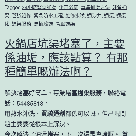
Tagged
24小時緊急通渠
,
企缸浴缸
,
專業通渠方法
,
旺角通
渠
,
管道維修
,
紧急防水工程
,
維修水喉
,
通沙井
,
通渠
,
通渠
佬
,
通渠服務
,
馬桶疏通
,
高壓通渠
火鍋店坑渠堵塞了，主要
係油垢，應該點算？ 有那
種簡單嘅辦法啊？
解決堵塞好簡單，專業堵塞
通渠服務
，聯絡電
話：54485818。
用熱水沖洗、
買疏通劑
都係可以嘅，但出現問
題主要要從根本上解決。
今次解決了油污堵塞，下一次還是會堵嘅。 首