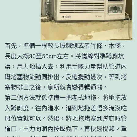
首先，準備一根較長嘅鐵線或者竹條、木條，
長度大概30至50cm左右。將鐵線對準蹲廁坑
渠，用力地插入去，利用手嘅力量幫助管道內
嘅堵塞物流動同排出。反覆攪動幾次，等到堵
塞物排出之後，廁所就會變得暢通啦。
第二個方法就係準備一把老式地拖。將地拖放
入蹲廁度，往內灌水，灌到地拖差唔多淹沒咗
嘅位置就可以。然後，將地拖堵塞到蹲廁嘅管
道口，出力向洞內按壓幾下，再快速提起。重