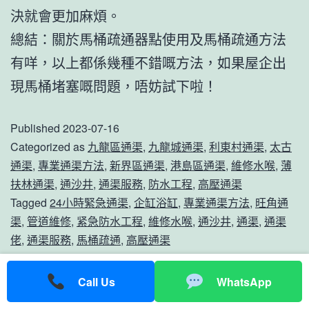
決就會更加麻煩。
總結：關於馬桶疏通器點使用及馬桶疏通方法
有咩，以上都係幾種不錯嘅方法，如果屋企出
現馬桶堵塞嘅問題，唔妨試下啦！
Published
2023-07-16
Categorized as
九龍區通渠
,
九龍城通渠
,
利東村通渠
,
太古
通渠
,
專業通渠方法
,
新界區通渠
,
港島區通渠
,
維修水喉
,
薄
扶林通渠
,
通沙井
,
通渠服務
,
防水工程
,
高壓通渠
Tagged
24小時緊急通渠
,
企缸浴缸
,
專業通渠方法
,
旺角通
渠
,
管道維修
,
紧急防水工程
,
維修水喉
,
通沙井
,
通渠
,
通渠
佬
,
通渠服務
,
馬桶疏通
,
高壓通渠
通渠空氣炮疏通廚房坑渠
Call Us
WhatsApp