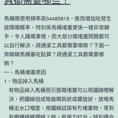
馬桶嘅使用頻率高54485818，進而增加咗發生
故障嘅概率，特別係馬桶堵塞更係一樣非常棘
手、令人躁嘅事情，而大部分嘅堵塞問題都可
以自行解決，疏通渠工具都需要哪啲？下面一
齊睇睇馬桶塞咗點算？疏通渠工具都需要哪
啲？
一、馬桶堵塞原因
1、物品掉入馬桶
有物品掉入馬桶而引致嘅堵塞可以用鐵線嚟解
決，把鐵線扭成彎曲嘅鈎狀或螺旋狀，放喺馬
桶出水口嗰度，用鐵線試探有冇堵塞物，等到
有嘢纏繞喺鐵線上時，就用力拉出，特別適合