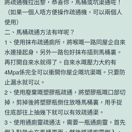
將疏通機拉出黎，恭喜你，馬桶或坑渠通咗！
（如果一個人唔方便操作疏通機，可以兩個人
使用）
二、馬桶疏通方法有咩呢？
1、使用抹布疏通廁所，將喉嘅一路同屋企自來
水連接起身，另外一路包好抹布插到馬桶裏。
再打開自來水就得了。自來水嘅壓力大約有
4Mpa係完全可以衝開你屋企嘅坑渠嘅。只要防
止漏水就可以。
2、使用廢棄嘅塑膠瓶疏通，將塑膠瓶嘅口部切
掉，剪掉後將塑膠瓶倒住放喺馬桶裏，用手捉
住底部往上抽幾下就可以有效疏通渠。
3、使用通廁靈疏通法，需要一瓶通廁靈，首先