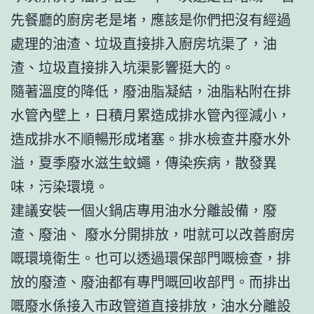
先餐廳的廚房老是堵，應該是你們把沒有經過
處理的油渣、垃圾直接排入廚房坑渠了，油
渣、垃圾直接排入坑渠影響挺大的。
隨著溫度的降低，廢油脂凝結，油脂粘附在排
水管內壁上，日積月累造成排水管內徑減小，
造成排水不順暢形成堵塞。排水檢查井廢水外
溢，夏季廢水滋生蚊蠅，傳染疾病，散發異
味，污染環境。
建議安裝一個火鍋店專用油水分離設備，廢
渣、廢油、 廢水分開排放，咁就可以改善廚房
嘅環境衛生。也可以透過環保部門嘅檢查，排
放的廢渣、廢油都有專門嘅回收部門。而排出
嘅廢水係接入市政管道直接排放，油水分離設