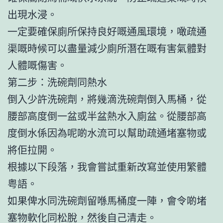
出現水浸。
一定要確保廁所保持良好嘅通風環境，噉疏通
渠嘅時候可以盡量減少廁所潛在嘅有害氣體對
人體嘅傷害。
第二步：洗碗劑同熱水
倒入少許洗碗劑，將幾滴洗碗劑倒入馬桶，從
腰部高度倒一盆或半盆熱水入廁盆。從腰部高
度倒水係因為呢啲水流可以幫助疏通堵塞物或
將佢拉開。
根據以下段落，我會嘗試重新改寫並使用繁體
粤語。
如果俾水同洗碗劑留喺馬桶度一陣，會令啲堵
塞物軟化同松脫，然後自己清走。