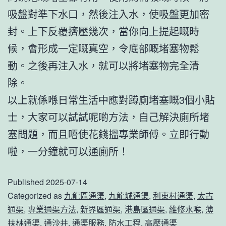
吸盤對準下水口，然後注入水，使吸盤更加密
封。上下反覆擠壓幾次，當你向上提起嘅時
候，會形成一定嘅真空，令底部嘅堵塞物鬆
動。之後再注入水，就可以將堵塞物完全清
除。
以上就係喺日常生活中應對蹲廁堵塞嘅3個小貼
士，大家可以試試呢啲方法，自己解決廁所堵
塞問題，而且唔使花錢搵專業師傅。立即行動
啦，一分鐘就可以通廁所！
Published
2025-07-14
Categorized as
九龍區通渠
,
九龍城通渠
,
利東村通渠
,
太古
通渠
,
專業通渠方法
,
新界區通渠
,
港島區通渠
,
維修水喉
,
薄
扶林通渠
,
通沙井
,
通渠服務
,
防水工程
,
高壓通渠