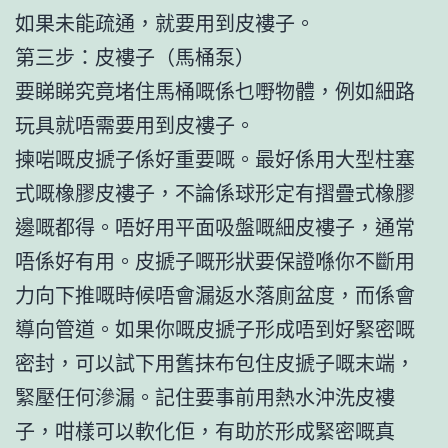
如果未能疏通，就要用到皮褸子。
第三步：皮褸子（馬桶泵）
要睇睇究竟堵住馬桶嘅係乜嘢物體，例如細路
玩具就唔需要用到皮褸子。
揀啱嘅皮搋子係好重要嘅。最好係用大型柱塞
式嘅橡膠皮褸子，不論係球形定有摺疊式橡膠
邊嘅都得。唔好用平面吸盤嘅細皮褸子，通常
唔係好有用。皮搋子嘅形狀要保證喺你不斷用
力向下推嘅時候唔會漏返水落廁盆度，而係會
導向管道。如果你嘅皮搋子形成唔到好緊密嘅
密封，可以試下用舊抹布包住皮搋子嘅末端，
緊壓任何滲漏。記住要事前用熱水沖洗皮褸
子，咁樣可以軟化佢，有助於形成緊密嘅真