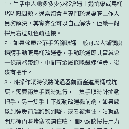
1、生活中人哋多多少少都會遇上過坑渠或馬桶
堵咗嘅問題，通常都會搵專門疏通渠嘅工作人
員黎解決，其實完全可以自己解決。佢哋一般
採用右邊紅色疏通機。
2、如果係屋企落手落腳疏通一般可以去舖頭度
揀購手動嘅馬桶疏通器，手動疏通即其實就係
一條前端帶鉤、中間有金屬條嘅鐵線彈簧，後
邊有把手。
3、喺操作嘅時候將疏通器前面塞進馬桶或坑
渠，需要兩隻手同時進行，一隻手順時針搖動
把手，另一隻手上下擺動疏通機前端，如果感
覺到彈簧前端鉤鉤到嘢，或者被纏住，咁就話
明馬桶內嘅堵塞物鉤住咗，嗰陣應該慢慢用力