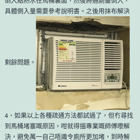
倒入點熱水在馬桶裏面，然後將通廁靈倒入，
具體倒入量需要參考說明書。之後用抹布解決
剩餘問題。
4、如果以上各種疏通方法都試過了，但冇尋找
到馬桶堵塞嘅原因，咁就得搵專業嘅師傅嚟解
決，避免萬一自己唔識令廁所更加堵，到時解