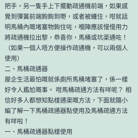
把手，另一隻手上下擺動疏通機前端，如果感
覺到彈簧前端鉤鉤到嘢，或者被纏住，咁就話
明馬桶內嘅堵塞物鉤住咗，嗰陣應該慢慢用力
將疏通機拉出黎，恭喜你，馬桶或坑渠通咗！
（如果一個人唔方便操作疏通機，可以兩個人
使用）
二、馬桶疏通器
屋企生活最怕嘅就係廁所馬桶堵塞了，係一樣
好令人尷尬嘅事。 咁馬桶疏通方法有咩呢？ 相
信好多人都想知點樣通渠嘅方法，下面就隨小
編了解一下馬桶疏通器點使用及馬桶疏通方法
有咩啦！
一、馬桶疏通器點樣使用