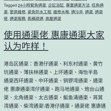
Tagged
24小時緊急通渠
,
企缸浴缸
,
專業通渠方法
,
旺角通
渠
,
管道維修
,
紧急防水工程
,
維修水喉
,
通沙井
,
通渠
,
通渠
佬
,
通渠服務
,
馬桶疏通
,
高壓通渠
使用通渠佬 惠康通渠大家
认为咋样！
港岛区通渠：香港仔通渠、利东村通渠、黄竹
坑通渠、薄扶林通渠、上环通渠、海怡半島
通渠西环通渠、中环通渠、铜锣湾通渠、通渠
佬 惠康通渠湾仔通渠、跑马地通渠、炮台山通
渠、北角通渠、太古通渠、鲘鱼涌通渠、筲箕
湾通渠、柴湾通渠\香港仔通渠，通渠佬 惠康通