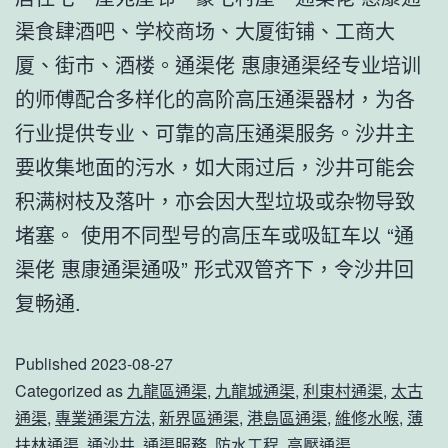
渠食肆酒吧、学校商场、大厦街铺、工商大
厦、街市、酒楼。通渠佬 惠康通渠经专业培训
的师傅配合多样化的高阶高压通渠器材，为各
行业提供专业、可靠的高压通渠服务。沙井主
要收集地面的污水，如大雨过后，沙井可能会
积满树枝及落叶，亦会因大型垃圾或杂物导致
堵塞。 使用不同型号的高压车或吸缸车以 “通
渠佬 惠康通渠通吸” 形式双管齐下，令沙井回
复畅通.
Published
2023-08-27
Categorized as
九龍區通渠
,
九龍城通渠
,
利東村通渠
,
太古
通渠
,
專業通渠方法
,
新界區通渠
,
港島區通渠
,
維修水喉
,
薄
扶林通渠
,
通沙井
,
通渠服務
,
防水工程
,
高壓通渠