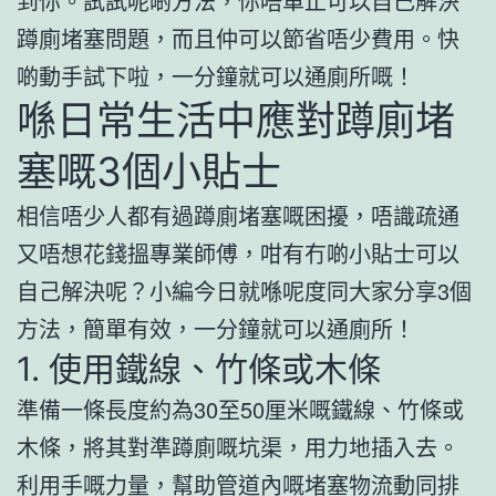
到你。試試呢啲方法，你唔單止可以自己解決
蹲廁堵塞問題，而且仲可以節省唔少費用。快
啲動手試下啦，一分鐘就可以通廁所嘅！
喺日常生活中應對蹲廁堵
塞嘅3個小貼士
相信唔少人都有過蹲廁堵塞嘅困擾，唔識疏通
又唔想花錢搵專業師傅，咁有冇啲小貼士可以
自己解決呢？小編今日就喺呢度同大家分享3個
方法，簡單有效，一分鐘就可以通廁所！
1. 使用鐵線、竹條或木條
準備一條長度約為30至50厘米嘅鐵線、竹條或
木條，將其對準蹲廁嘅坑渠，用力地插入去。
利用手嘅力量，幫助管道內嘅堵塞物流動同排