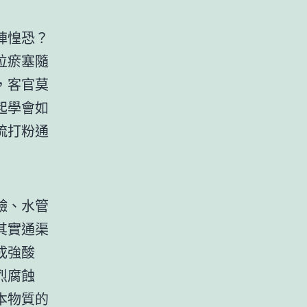
陣惶恐？
位瘀塞隨
，客官莫
起學會如
梳打粉通
鹼、水管
其實通渠
成強酸
烈腐蝕
本物質的