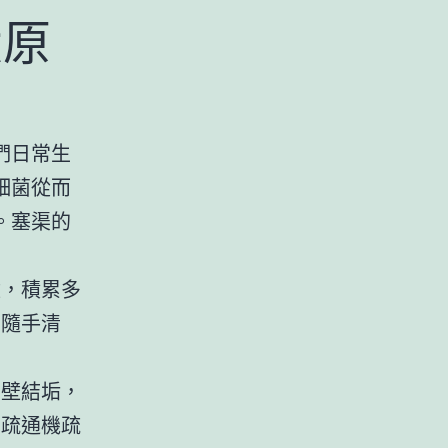
大原
們日常生
細菌從而
。塞渠的
壁，積累多
，隨手清
內壁結垢，
用疏通機疏