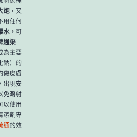
意將馬桶
大炮
，又
不用任何
渠水，
可
牌通渠
成為主要
化鈉）的
灼傷皮膚
，出現安
以免濺射
可以使用
清潔劑專
疏通
的效