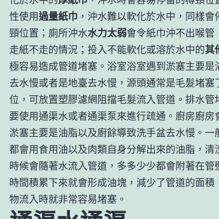
性使用
過量紙巾
，沖水難以軟化於水中，同樣會
頸位置；廁所沖水
水力太弱
會令紙巾沖不出喉管
走紙不走的情況；投入不能軟化或溶於水中的
其
極容易造成管道堵塞。浴室浴室遇到淤塞主要是浴
去水慢或者是地臺去水慢，源頭通常是毛髮堵塞
位，可放置塑膠濾網阻擋毛髮流入管道。排水管
要使用通渠水或者通渠泵來進行疏通。廚房廚房
淤塞主要是油脂以及廚餘導致洗手盆去水慢。一
都會用食用油以及肉類自身分解出來的油脂，清
時候會隨著水流入管道，多多少少都會附著在管
時間積累下來就會形成油塊，減少了管道的面積
物流入時就非常容易堵塞。