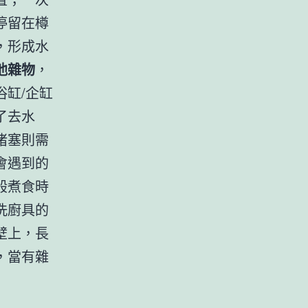
停留在樽
，形成水
他雜物
，
缸/企缸
了去水
堵塞則需
會遇到的
般煮食時
洗廚具的
壁上，長
，當有雜