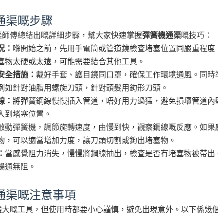
通渠嘅步驟
渠師傅總結出嘅詳細步驟，幫大家快速掌握
彈簧機通渠
嘅技巧：
況：
喺開始之前，先用手電筒或管道鏡檢查堵塞位置同嚴重程度
塞物太硬或太遠，可能需要結合其他工具。
安全措施：
戴好手套、護目鏡同口罩，確保工作環境通風。同時
例如針對油脂用螺旋刀頭，針對頭髮用鉤形刀頭。
線：
將彈簧鋼線慢慢插入管道，唔好用力過猛，避免損壞管道內
入到堵塞位置。
啟動彈簧機，調節旋轉速度，由慢到快，觀察鋼線嘅反應。如果
物，可以適當增加力度，讓刀頭切割或鉤出堵塞物。
：
當感覺阻力消失，慢慢將鋼線抽出，檢查是否有堵塞物被帶出
暢通無阻。
通渠嘅注意事項
強大嘅工具，但使用時都要小心謹慎，避免出現意外。以下係幾