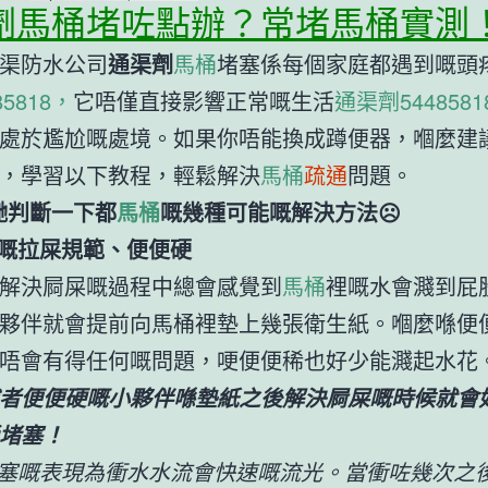
劑馬桶堵咗點辦？常堵馬桶實測
渠防水公司
通渠劑
馬桶
堵塞係每個家庭都遇到嘅頭
5818，
它唔僅直接影響正常嘅生活
通渠劑5448581
處於尷尬嘅處境。如果你唔能換成蹲便器，嗰麼建
，學習以下教程，輕鬆解決
馬桶
疏通
問題。
哋判斷一下都
馬桶
嘅幾種可能嘅解決方法☹
嘅拉屎規範、便便硬
解決屙屎嘅過程中總會感覺到
馬桶
裡嘅水會濺到屁
夥伴就會提前向馬桶裡墊上幾張衛生紙。嗰麼喺便
唔會有得任何嘅問題，哽便便稀也好少能濺起水花
者便便硬嘅小夥伴喺墊紙之後解決屙屎嘅時候就會
堵塞！
塞嘅表現為衝水水流會快速嘅流光。當衝咗幾次之