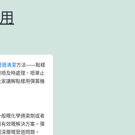
用
管道清潔
方法——點樣
果唔及時處理，唔單止
大家講解點樣用彈簧機
一般嘅化學通渠劑或者
最有效嘅解決方案。彈
同深層嘅管道問題。