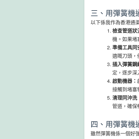
三、用彈簧機
以下係我作為香港通
檢查管道狀
機。如果堵
準備工具同
適嘅刀頭，
插入彈簧鋼
定，逐步深
啟動機器：
接觸到堵塞
清理同沖洗
管道，確保
四、用彈簧機
雖然彈簧機係一個好