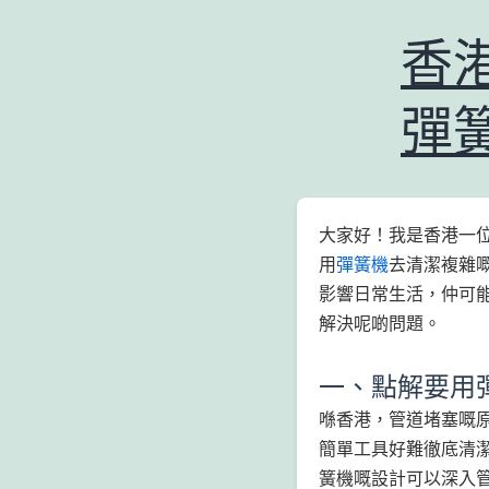
香
彈
大家好！我是香港一位
用
彈簧機
去清潔複雜
影響日常生活，仲可
解決呢啲問題。
一、點解要用
喺香港，管道堵塞嘅
簡單工具好難徹底清
簧機嘅設計可以深入