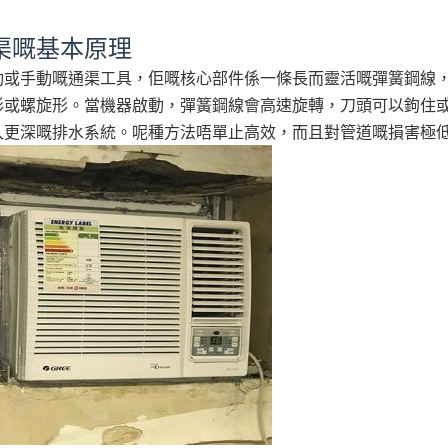
渠嘅基本原理
動或手動嘅通渠工具，佢嘅核心部件係一條長而靈活嘅彈簧鋼線
形或螺旋形。當機器啟動，彈簧鋼線會高速旋轉，刀頭可以鉤住
入更深嘅排水系統。呢種方法唔單止高效，而且對管道嘅損害極