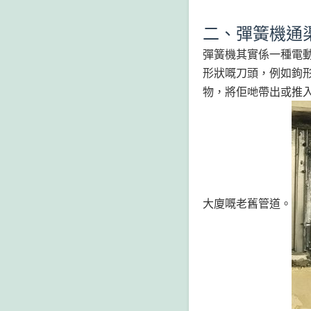
二、彈簧機通
彈簧機其實係一種電
形狀嘅刀頭，例如鉤
物，將佢哋帶出或推
大廈嘅老舊管道。