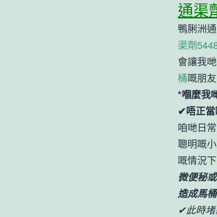
通渠
鴨脷洲通
渠劑5448
會讓我哋
桶
嘅朋友
*嗰麼我
✔唔正當
咱哋日常
聰明嘅小
嘅情況下
微便秘或
造成馬桶
✔此時堵