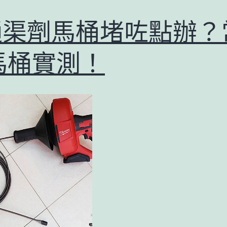
通渠劑馬桶堵咗點辦？
馬桶實測！