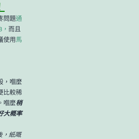
！
疼問題
通
8，
而且
議使用
馬
股，嗰麼
便比較稀
。嗰麼
稍
好大概率
後，紙嘅