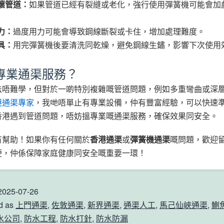
壞管道：
如果管道已經有裂縫或老化，強行使用彈簧機可能會加
力：
過度用力可能會導致鋼線斷裂或卡住，增加處理難度。
具：
用完彈簧機後要清洗同乾燥，避免鋼線生鏽，影響下次使用
專業通渠服務？
法唔難學，但對於一啲特別複雜嘅管道問題，例如多重彎曲或深
港通渠專家
，我哋唔單止有專業設備，仲有豐富經驗，可以快速
香港遇到管道問題，唔妨搵專業嘅通渠服務，確保效果同安全。
有幫助！如果你有任何關於
香港通渠
或
彈簧機通渠
嘅問題，歡迎
便，仲係保障家庭健康同安全嘅重要一環！
2025-07-26
d as
上門通渠
,
佐敦通渠
,
新界通渠
,
通渠人工
,
馬己仙峽通渠
,
鰂
水公司
,
防水工程
,
防水打針
,
防水防漏