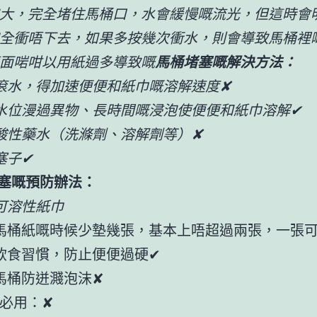
大，完全堵住馬桶口，水會緩慢嘅流光，但這時會
全衝唔下去，如果多按幾次衝水，則會導致馬桶裡
面啱咁以用紙過多導致嘅
馬桶堵塞嘅解決方法：
滾水，得加速便便和紙巾嘅溶解速度✘
水位漫過異物、長時間嘅浸泡使便便和紙巾溶解✔
酸性藥水（洗滌劑、溶解劑等）✘
塞子✔
塞嘅預防辦法：
可溶性紙巾
馬桶紙嘅時候少墊幾張，基本上唔超過兩張，一張
飲食習慣，防止便便過硬✔
馬桶防迸濺泡沫✘
必用：✘