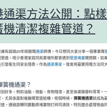
港通渠方法公開：點樣
簧機清潔複雜管道？
擁有超過20年經驗嘅
通渠
師傅，今日想同大家分享一個專業嘅
嘅管道。唔少香港家庭同商業場所都會遇到
管道堵塞
嘅問題，如
能引發衛生同安全隱患。作為
通渠專家
，我會用最實用嘅方法同
彈簧機通渠？
原因好多，例如油脂、頭髮、食物殘渣，甚至係建築廢料等等。
潔，尤其係面對複雜嘅管道結構。呢個時候，
彈簧機通渠
就成為
管道，通過旋轉同震動將堵塞物打碎同清除，特別適合處理彎曲