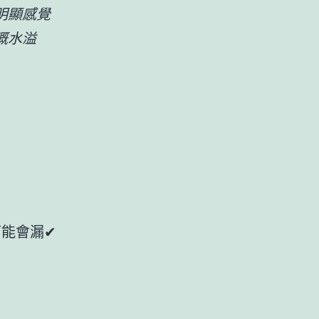
明顯感覺
嘅水溢
可能會漏✔