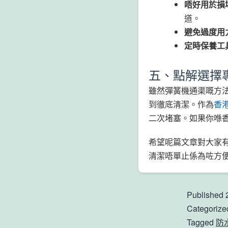
唔好用於損
道。
避免過度用
定時保養工
五、點解選擇
雖然彈簧機通渠嘅方
到徹底清潔。作為
香
二次堵塞。如果你喺
希望呢篇文章對大家
清潔唔單止係為咗方
Published
Categorize
Tagged
防