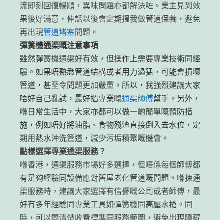
流即刻回復暢順，異味問題亦都解決咗。業主見到效
果後好滿意，仲話以後會定期搵我做管道保養，避免
再出現
管道堵塞
問題。
彈簧機通渠嘅注意事項
雖然彈簧機通渠好有效，但操作上需要專業技術同經
驗。如果唔熟悉管道結構或者用力過猛，可能會損壞
管道，甚至令問題更加嚴重。所以，我強烈建議大家
唔好自己亂試，最好搵專業嘅
通渠師傅
幫手。另外，
喺日常生活中，大家亦都可以做一啲簡單嘅預防措
施，例如唔好將油脂、食物殘渣直接倒入去水位，定
期用熱水沖洗管道，減少污垢積聚嘅機會。
點樣選擇專業通渠服務？
喺香港，通渠服務市場好多選擇，但唔係每個師傅都
有足夠經驗同設備應對舊屋老化管道嘅問題。喺揀通
渠服務時，建議大家選擇有信譽嘅公司或者師傅，最
好有多年經驗同專業工具如彈簧機同高壓水槍。同
時，可以問清楚收費標準同服務範圍，避免出現隱藏