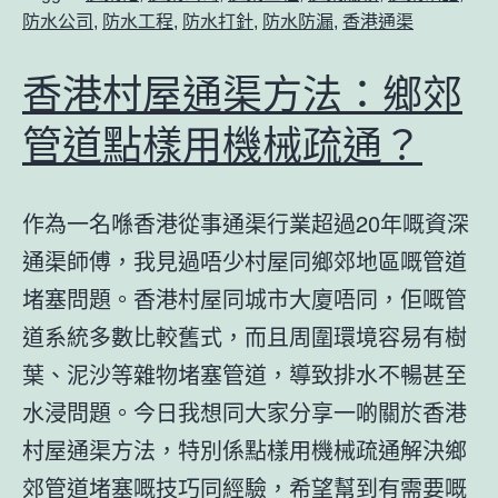
防水公司
,
防水工程
,
防水打針
,
防水防漏
,
香港通渠
香港村屋通渠方法：鄉郊
管道點樣用機械疏通？
作為一名喺香港從事通渠行業超過20年嘅資深
通渠師傅，我見過唔少村屋同鄉郊地區嘅管道
堵塞問題。香港村屋同城市大廈唔同，佢嘅管
道系統多數比較舊式，而且周圍環境容易有樹
葉、泥沙等雜物堵塞管道，導致排水不暢甚至
水浸問題。今日我想同大家分享一啲關於
香港
村屋通渠方法
，特別係點樣用
機械疏通
解決鄉
郊管道堵塞嘅技巧同經驗，希望幫到有需要嘅