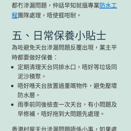
都冇滲漏問題，仲話早知就搵專業
防水工
程
團隊處理，唔使捱咁耐。
五、日常保養小貼士
為咗避免天台滲漏問題反覆出現，業主平
時都要做好保養：
定期清理天台同排水口，唔好等垃圾同
泥沙積聚。
唔好喺天台放置過重嘅物件，避免壓壞
防水層。
雨季前同後檢查一次天台，有小問題及
早修補，唔好拖到大問題先處理。
香港村屋天台滲漏問題唔係小事，如果處