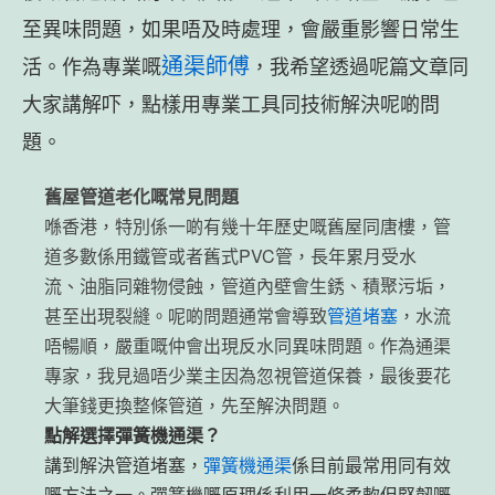
至異味問題，如果唔及時處理，會嚴重影響日常生
通渠師傅
活。作為專業嘅
，我希望透過呢篇文章同
大家講解吓，點樣用專業工具同技術解決呢啲問
題。
舊屋管道老化嘅常見問題
喺香港，特別係一啲有幾十年歷史嘅舊屋同唐樓，管
道多數係用鐵管或者舊式PVC管，長年累月受水
流、油脂同雜物侵蝕，管道內壁會生銹、積聚污垢，
甚至出現裂縫。呢啲問題通常會導致
管道堵塞
，水流
唔暢順，嚴重嘅仲會出現反水同異味問題。作為通渠
專家，我見過唔少業主因為忽視管道保養，最後要花
大筆錢更換整條管道，先至解決問題。
點解選擇彈簧機通渠？
講到解決管道堵塞，
彈簧機通渠
係目前最常用同有效
嘅方法之一。彈簧機嘅原理係利用一條柔軟但堅韌嘅