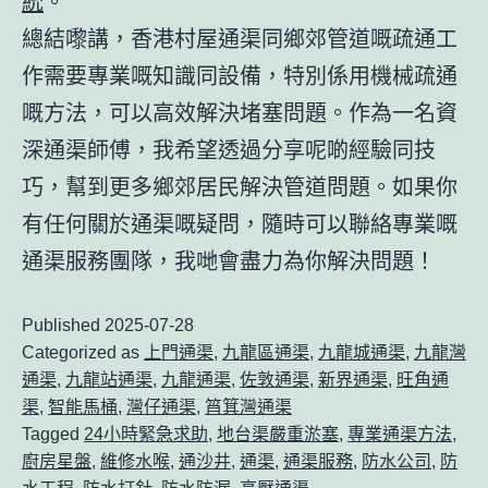
統
。
總結嚟講，
香港村屋通渠
同鄉郊管道嘅疏通工
作需要專業嘅知識同設備，特別係用
機械疏通
嘅方法，可以高效解決堵塞問題。作為一名資
深通渠師傅，我希望透過分享呢啲經驗同技
巧，幫到更多鄉郊居民解決管道問題。如果你
有任何關於
通渠
嘅疑問，隨時可以聯絡專業嘅
通渠服務團隊，我哋會盡力為你解決問題！
Published
2025-07-28
Categorized as
上門通渠
,
九龍區通渠
,
九龍城通渠
,
九龍灣
通渠
,
九龍站通渠
,
九龍通渠
,
佐敦通渠
,
新界通渠
,
旺角通
渠
,
智能馬桶
,
灣仔通渠
,
筲箕灣通渠
Tagged
24小時緊急求助
,
地台渠嚴重淤塞
,
專業通渠方法
,
廚房星盤
,
維修水喉
,
通沙井
,
通渠
,
通渠服務
,
防水公司
,
防