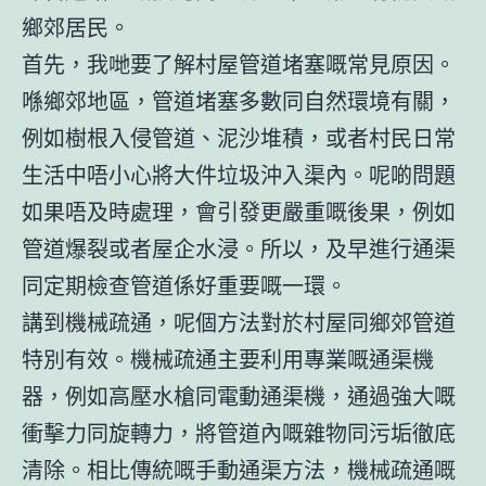
鄉郊居民。
首先，我哋要了解村屋管道堵塞嘅常見原因。
喺鄉郊地區，管道堵塞多數同自然環境有關，
例如樹根入侵管道、泥沙堆積，或者村民日常
生活中唔小心將大件垃圾沖入渠內。呢啲問題
如果唔及時處理，會引發更嚴重嘅後果，例如
管道爆裂或者屋企水浸。所以，及早進行
通渠
同定期檢查管道係好重要嘅一環。
講到
機械疏通
，呢個方法對於村屋同鄉郊管道
特別有效。機械疏通主要利用專業嘅通渠機
器，例如高壓水槍同電動通渠機，通過強大嘅
衝擊力同旋轉力，將管道內嘅雜物同污垢徹底
清除。相比傳統嘅手動通渠方法，機械疏通嘅