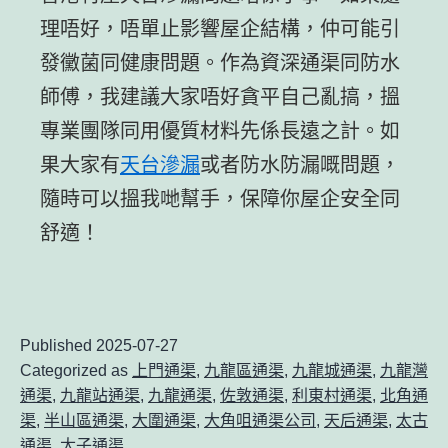
理唔好，唔單止影響屋企結構，仲可能引
發黴菌同健康問題。作為資深通渠同防水
師傅，我建議大家唔好貪平自己亂搞，搵
專業團隊同用優質材料先係長遠之計。如
果大家有
天台滲漏
或者防水防漏嘅問題，
隨時可以搵我哋幫手，保障你屋企安全同
舒適！
Published
2025-07-27
Categorized as
上門通渠
,
九龍區通渠
,
九龍城通渠
,
九龍灣
通渠
,
九龍站通渠
,
九龍通渠
,
佐敦通渠
,
利東村通渠
,
北角通
渠
,
半山區通渠
,
大圍通渠
,
大角咀通渠公司
,
天后通渠
,
太古
通渠
,
太子通渠