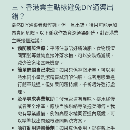
三、香港業主點樣避免DIY通渠出
錯？
雖然DIY通渠看似慳錢，但一旦出錯，後果可能更加
昂貴同危險。以下係我作為資深通渠師傅，對香港業
主嘅幾個建議：
預防勝於治療：
平時注意唔好將油脂、食物殘渣
同頭髮等雜物直接沖落水槽，可以安裝過濾網，
減少管道堵塞嘅機會。
簡單問題自己處理：
如果只係輕微堵塞，可以用
熱水同小量洗潔精嘗試溶解油脂，或者用吸盤進
行簡單疏通。但如果問題持續，千祈唔好強行處
理。
及早尋求專業幫助：
發現管道有異味、排水緩慢
或者完全堵塞，應該盡快聯絡專業通渠師傅。我
哋有專業設備，例如高壓水槍同管道內窺鏡，可
以精準找出問題根源同解決方案。
唔好亂用通渠藥劑：
如果真係要用，記得戴上手