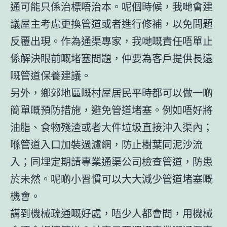
通可能只係治標唔治本。呢個時候，我哋會建
議屋主考慮更換管道或者進行修補，以免問題
反覆出現。作為
通渠專家
，我哋嘅責任唔單止
係解決眼前嘅堵塞問題，仲要為客戶提供長遠
嘅管道保養建議。
另外，鄉郊地區嘅村屋居民平時都可以做一啲
簡單嘅預防措施，避免管道堵塞。例如唔好將
油脂、食物殘渣或者大件垃圾直接沖入渠內；
喺管道入口加裝過濾網，防止樹葉同泥沙流
入；同埋定期請專業
通渠
公司檢查管道，防患
於未然。呢啲小習慣可以大大減少
管道堵塞
嘅
機會。
講到機械疏通嘅好處，唔少人都會問，用機械