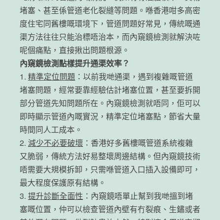
堵塞、甚至係管道老化裂縫等問題。喺香港咁多高密
度住宅同舊樓嘅環境下，管道問題好常見，傳統嘅通
渠方法往往只能治標唔治本，而內窺鏡檢測就解決咗
呢個痛點，直接揪出問題根源。
內窺鏡檢測點樣提升通渠效率？
1.
精準定位問題
：以前我哋通渠，遇到複雜嘅管道
堵塞問題，經常要靠經驗估計堵塞位置，甚至要拆開
部分管道先知問題所在。內窺鏡檢測就唔同，佢可以
即時顯示管道內嘅實況，精準定位堵塞點，節省大量
時間同人工成本。
2.
減少不必要破壞
：香港好多舊樓嘅管道系統複雜
又脆弱，傳統方法好易整壞周邊結構。但內窺鏡技術
唔需要大規模拆卸，只需喺管道入口插入設備即可，
最大程度保護原有結構。
3.
提升診斷全面性
：內窺鏡唔單止幫到我哋搵到堵
塞嘅位置，仲可以檢查管道內壁有冇裂痕、生鏽或者