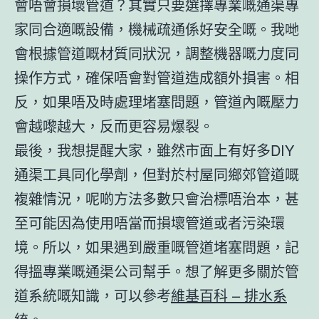
會唔會損壞管道？其實只要選擇專業嘅
通渠專
家
同合適嘅設備，機械疏通係好安全嘅。我哋
會根據管道嘅材質同狀況，調整機器嘅力度同
操作方式，確保唔會對管道造成額外損害。相
反，如果唔及時處理堵塞問題，管道內嘅壓力
會越嚟越大，反而更容易爆裂。
最後，我想提醒大家，雖然市面上有好多DIY
通渠工具同化學劑，但對於村屋同鄉郊管道嘅
複雜情況，呢啲方法多數只會治標唔治本，甚
至可能因為使用唔當而損壞管道或者污染環
境。所以，如果遇到嚴重嘅
管道堵塞
問題，記
得搵專業嘅通渠公司幫手。想了解更多關於管
道系統嘅知識，可以參考
維基百科 – 排水系