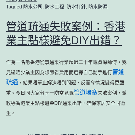
Tagged
防水公司
,
防水工程
,
防水打針
,
防水防漏
管道疏通失敗案例：香港
業主點樣避免DIY出錯？
作為一名喺香港從事通渠行業超過二十年嘅資深師傅，我
管道
見過唔少業主因為想節省費用而選擇自己動手進行
疏通
，結果唔單止解決唔到問題，反而令情況變得更嚴
管道堵塞
重。今日同大家分享一啲常見嘅
失敗案例，並
教導香港業主點樣避免DIY通渠出錯，確保家居安全同衛
生。