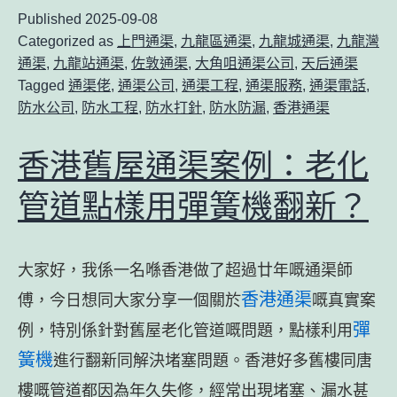
Published
2025-09-08
Categorized as
上門通渠
,
九龍區通渠
,
九龍城通渠
,
九龍灣
通渠
,
九龍站通渠
,
佐敦通渠
,
大角咀通渠公司
,
天后通渠
Tagged
通渠佬
,
通渠公司
,
通渠工程
,
通渠服務
,
通渠電話
,
防水公司
,
防水工程
,
防水打針
,
防水防漏
,
香港通渠
香港舊屋通渠案例：老化
管道點樣用彈簧機翻新？
大家好，我係一名喺香港做了超過廿年嘅通渠師
香港通渠
傅，今日想同大家分享一個關於
嘅真實案
彈
例，特別係針對舊屋老化管道嘅問題，點樣利用
簧機
進行翻新同解決堵塞問題。香港好多舊樓同唐
樓嘅管道都因為年久失修，經常出現堵塞、漏水甚