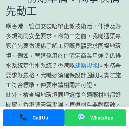
先動工
喺香港，管道安裝唔單止係技術活，仲涉及好
多規範同安全要求。喺動工之前，我哋通渠專
家首先要做嘅係了解工程嘅具體需求同場地環
境。例如，管道係用於住宅定商業用途？係排
水系統定供水系統？香港嘅
建築規範
同水務署
要求好嚴格，我哋必須確保設計圖紙同實際施
工符合標準，仲要申請相關許可證。
此外，檢查場地環境同埋選擇合適嘅材料都好
關鍵。香港嘅天氣潮濕，管道材料要耐腐蝕，
例如PVC管或者不銹鋼管。仲有，工具同安全
Call Us
WhatsApp
設備一定要齊全，例如防護手套、護目鏡同埋