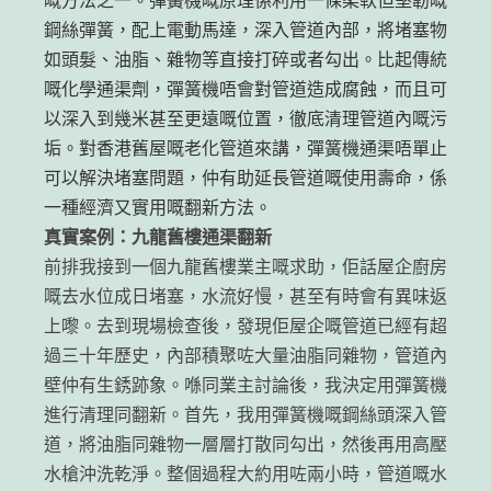
鋼絲彈簧，配上電動馬達，深入管道內部，將堵塞物
如頭髮、油脂、雜物等直接打碎或者勾出。比起傳統
嘅化學通渠劑，彈簧機唔會對管道造成腐蝕，而且可
以深入到幾米甚至更遠嘅位置，徹底清理管道內嘅污
垢。對香港舊屋嘅老化管道來講，彈簧機通渠唔單止
可以解決堵塞問題，仲有助延長管道嘅使用壽命，係
一種經濟又實用嘅翻新方法。
真實案例：九龍舊樓通渠翻新
前排我接到一個九龍舊樓業主嘅求助，佢話屋企廚房
嘅去水位成日堵塞，水流好慢，甚至有時會有異味返
上嚟。去到現場檢查後，發現佢屋企嘅管道已經有超
過三十年歷史，內部積聚咗大量油脂同雜物，管道內
壁仲有生銹跡象。喺同業主討論後，我決定用彈簧機
進行清理同翻新。首先，我用彈簧機嘅鋼絲頭深入管
道，將油脂同雜物一層層打散同勾出，然後再用高壓
水槍沖洗乾淨。整個過程大約用咗兩小時，管道嘅水