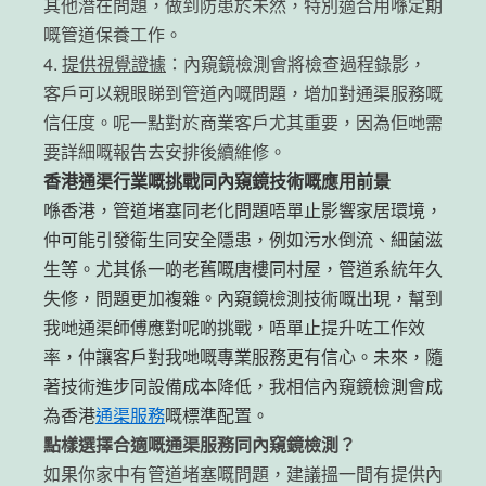
其他潛在問題，做到防患於未然，特別適合用喺定期
嘅管道保養工作。
4.
提供視覺證據
：內窺鏡檢測會將檢查過程錄影，
客戶可以親眼睇到管道內嘅問題，增加對通渠服務嘅
信任度。呢一點對於商業客戶尤其重要，因為佢哋需
要詳細嘅報告去安排後續維修。
香港通渠行業嘅挑戰同內窺鏡技術嘅應用前景
喺香港，管道堵塞同老化問題唔單止影響家居環境，
仲可能引發衛生同安全隱患，例如污水倒流、細菌滋
生等。尤其係一啲老舊嘅唐樓同村屋，管道系統年久
失修，問題更加複雜。內窺鏡檢測技術嘅出現，幫到
我哋通渠師傅應對呢啲挑戰，唔單止提升咗工作效
率，仲讓客戶對我哋嘅專業服務更有信心。未來，隨
著技術進步同設備成本降低，我相信內窺鏡檢測會成
為香港
通渠服務
嘅標準配置。
點樣選擇合適嘅通渠服務同內窺鏡檢測？
如果你家中有管道堵塞嘅問題，建議搵一間有提供內