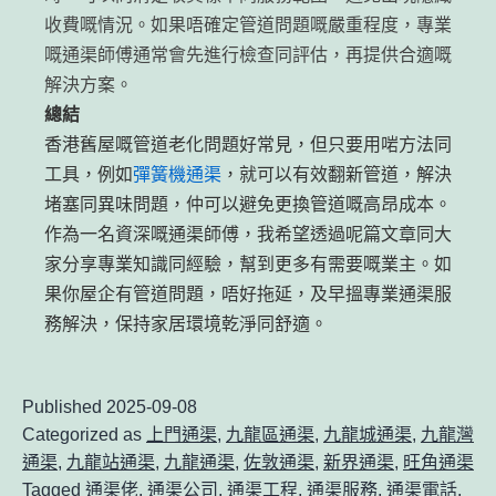
收費嘅情況。如果唔確定管道問題嘅嚴重程度，專業
嘅通渠師傅通常會先進行檢查同評估，再提供合適嘅
解決方案。
總結
香港舊屋嘅管道老化問題好常見，但只要用啱方法同
工具，例如
彈簧機通渠
，就可以有效翻新管道，解決
堵塞同異味問題，仲可以避免更換管道嘅高昂成本。
作為一名資深嘅通渠師傅，我希望透過呢篇文章同大
家分享專業知識同經驗，幫到更多有需要嘅業主。如
果你屋企有管道問題，唔好拖延，及早搵專業通渠服
務解決，保持家居環境乾淨同舒適。
Published
2025-09-08
Categorized as
上門通渠
,
九龍區通渠
,
九龍城通渠
,
九龍灣
通渠
,
九龍站通渠
,
九龍通渠
,
佐敦通渠
,
新界通渠
,
旺角通渠
Tagged
通渠佬
,
通渠公司
,
通渠工程
,
通渠服務
,
通渠電話
,