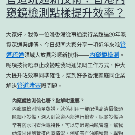
窺鏡檢測點樣提升效率？
大家好，我係一位喺香港從事通渠行業超過20年嘅
管
資深通渠師傅。今日想同大家分享一項近年來喺
道疏通
內窺鏡檢測
領域大放異彩嘅新技術——
。
呢項技術唔單止改變咗我哋通渠嘅工作方式，仲大
大提升咗效率同準確性，幫到好多香港家庭同企業
管道堵塞
解決
嘅問題。
內窺鏡檢測係乜嘢？點解咁重要？
內窺鏡檢測簡單黎講，就係利用一部配備高清攝像頭
嘅細小設備，深入到管道內部進行檢查。呢啲設備通
常有防水同靈活嘅特性，可以穿過彎曲嘅管道，幫我
哋清晰睇到管道內嘅情況，例如有冇油脂積聚、異物