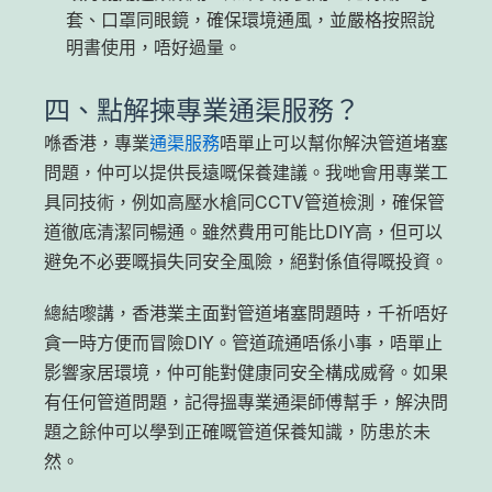
套、口罩同眼鏡，確保環境通風，並嚴格按照說
明書使用，唔好過量。
四、點解揀專業通渠服務？
喺香港，專業
通渠服務
唔單止可以幫你解決管道堵塞
問題，仲可以提供長遠嘅保養建議。我哋會用專業工
具同技術，例如高壓水槍同CCTV管道檢測，確保管
道徹底清潔同暢通。雖然費用可能比DIY高，但可以
避免不必要嘅損失同安全風險，絕對係值得嘅投資。
總結嚟講，香港業主面對管道堵塞問題時，千祈唔好
貪一時方便而冒險DIY。管道疏通唔係小事，唔單止
影響家居環境，仲可能對健康同安全構成威脅。如果
有任何管道問題，記得搵專業通渠師傅幫手，解決問
題之餘仲可以學到正確嘅管道保養知識，防患於未
然。