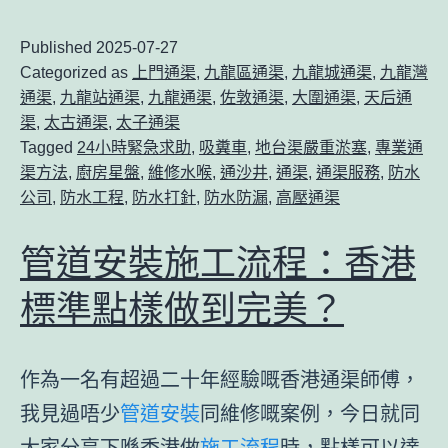
Published
2025-07-27
Categorized as
上門通渠
,
九龍區通渠
,
九龍城通渠
,
九龍灣
通渠
,
九龍站通渠
,
九龍通渠
,
佐敦通渠
,
大圍通渠
,
天后通
渠
,
太古通渠
,
太子通渠
Tagged
24小時緊急求助
,
吸糞車
,
地台渠嚴重淤塞
,
專業通
渠方法
,
廚房星盤
,
維修水喉
,
通沙井
,
通渠
,
通渠服務
,
防水
公司
,
防水工程
,
防水打針
,
防水防漏
,
高壓通渠
管道安裝施工流程：香港
標準點樣做到完美？
作為一名有超過二十年經驗嘅香港通渠師傅，
我見過唔少
管道安裝
同維修嘅案例，今日就同
大家分享下喺香港做
施工流程
時，點樣可以達