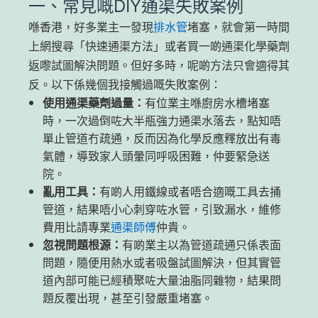
一、常見嘅DIY通渠失敗案例
喺香港，好多業主一發現
排水管
堵塞，就會第一時間
上網搜尋「快速通渠方法」或者買一啲通渠化學藥劑
返嚟試圖解決問題。但好多時，呢啲方法只會適得其
反。以下係幾個我接觸過嘅失敗案例：
使用通渠藥劑過量：
有位業主喺廚房水槽堵塞
時，一次過倒咗大半瓶強力通渠水落去，點知唔
單止管道冇疏通，反而因為化學反應釋放出有毒
氣體，導致家人頭暈同呼吸困難，仲要緊急送
院。
亂用工具：
有啲人用鐵線或者唔合適嘅工具去捅
管道，結果唔小心刺穿咗水管，引致漏水，維修
費用比請專業
通渠師傅
仲貴。
忽視問題根源：
有啲業主以為管道疏通只係表面
問題，隨便用熱水或者吸盤試圖解決，但其實管
道內部可能已經積聚咗大量油脂同雜物，結果問
題反覆出現，甚至引發嚴重堵塞。