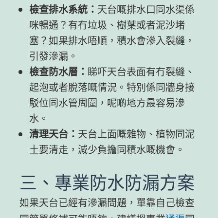
檢查排水系統：
天台嘅排水口同水渠係
咪暢通？有冇垃圾、樹葉或者泥沙堵
塞？如果排水唔順，積水會滲入裂縫，
引發滲漏。
檢查防水層：
睇吓天台表面有冇裂縫、
起泡或者脫落嘅情況。特別係同牆身接
駁位同水管周圍，呢啲地方最容易滲
水。
清理天台：
天台上面嘅雜物、植物同泥
土要清走，減少負擔同積水嘅機會。
三、專業防水防漏方案
如果天台已經有滲漏問題，單靠自己檢查