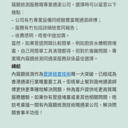
窺鏡檢測服務嘅專業通渠公司。選擇時可以留意以下
幾點：
– 公司有冇專業設備同經驗豐富嘅通渠師傅；
– 服務有冇包括詳細檢查同報告；
– 收費透明，唔會中途加價。
當然，如果管道問題比較簡單，例如廚房水槽輕微堵
塞，自己用簡單工具清理都得，但對於複雜問題，專
業嘅內窺鏡檢測同通渠服務就係最佳選擇。
總結
內窺鏡檢測作為
管道檢查技術
嘅一大突破，已經成為
香港通渠行業嘅重要工具。佢唔單止幫到我哋通渠師
傅更快更準確咁解決問題，仲為客戶提供咗更高質嘅
服務體驗。如果你有管道堵塞或者其他相關問題，唔
妨考慮搵一間有內窺鏡檢測技術嘅通渠公司，解決問
題會事半功倍！