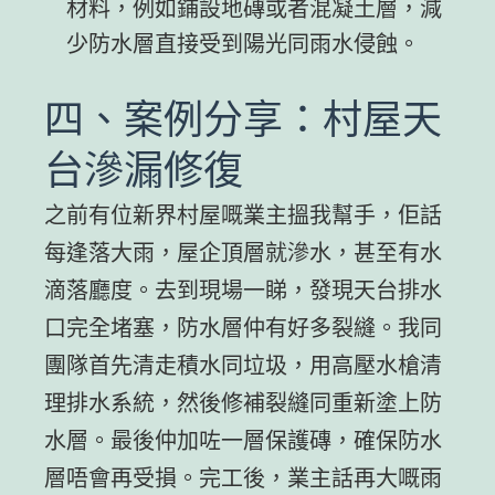
材料，例如鋪設地磚或者混凝土層，減
少防水層直接受到陽光同雨水侵蝕。
四、案例分享：村屋天
台滲漏修復
之前有位新界村屋嘅業主搵我幫手，佢話
每逢落大雨，屋企頂層就滲水，甚至有水
滴落廳度。去到現場一睇，發現天台排水
口完全堵塞，防水層仲有好多裂縫。我同
團隊首先清走積水同垃圾，用高壓水槍清
理排水系統，然後修補裂縫同重新塗上防
水層。最後仲加咗一層保護磚，確保防水
層唔會再受損。完工後，業主話再大嘅雨