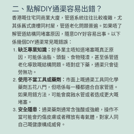
二、點解DIY通渠容易出錯？
香港嘅住宅同商業大廈，管道系統往往比較複雜，尤
其係舊式唐樓同村屋，管道老化問題普遍。如果唔了
解管道結構同堵塞原因，隨意DIY好容易出事。以下
係幾個DIY通渠常見嘅錯誤：
缺乏專業知識：
好多業主唔知道堵塞嘅真正原
因，可能係油脂、頭髮、食物殘渣，甚至係管道
老化導致嘅結構問題。唔對症下藥，通渠只會徒
勞無功。
使用不當工具或藥劑：
市面上嘅通渠工具同化學
藥劑五花八門，但唔係每一種都適合自家管道。
如果用錯方法，可能會腐蝕水管或者造成更大嘅
堵塞。
安全隱患：
通渠藥劑通常含強酸或強鹼，操作不
當可能會灼傷皮膚或者釋放有毒氣體，對家人同
自己嘅健康構成威脅。