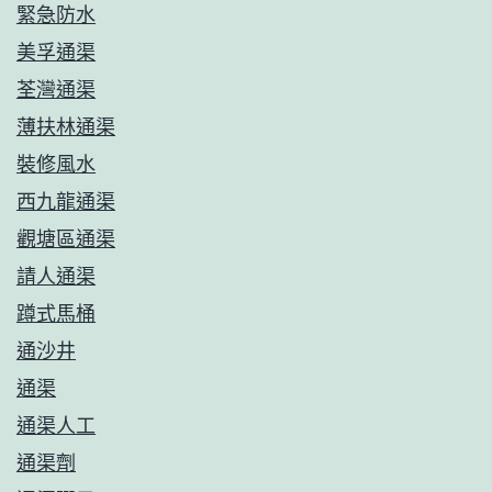
緊急防水
美孚通渠
荃灣通渠
薄扶林通渠
裝修風水
西九龍通渠
觀塘區通渠
請人通渠
蹲式馬桶
通沙井
通渠
通渠人工
通渠劑