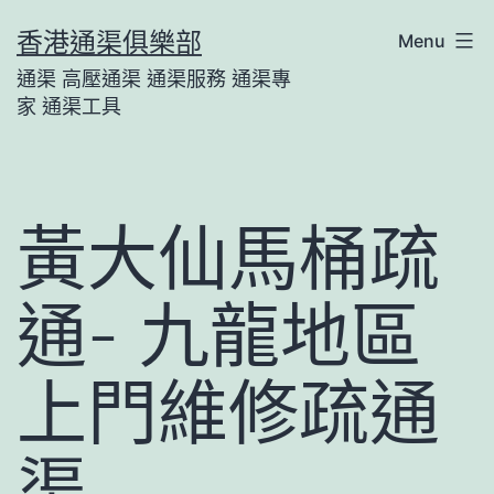
Skip
香港通渠俱樂部
Menu
to
通渠 高壓通渠 通渠服務 通渠專
content
家 通渠工具
黃大仙馬桶疏
通- 九龍地區
上門維修疏通
渠