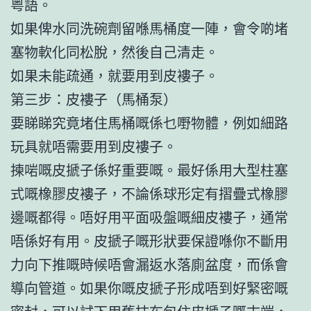
粤語。
如果俾水同洗碗劑留喺馬桶度一陣，會令啲堵
塞物軟化同松脫，然後自己清走。
如果未能疏通，就要用到皮褸子。
第三步：皮褸子（馬桶泵）
要睇睇究竟堵住馬桶嘅係乜嘢物體，例如細路
玩具就唔需要用到皮褸子。
揀啱嘅皮搋子係好重要嘅。最好係用大型柱塞
式嘅橡膠皮褸子，不論係球形定有摺疊式橡膠
邊嘅都得。唔好用平面吸盤嘅細皮褸子，通常
唔係好有用。皮搋子嘅形狀要保證喺你不斷用
力向下推嘅時候唔會漏返水落廁盆度，而係會
導向管道。如果你嘅皮搋子形成唔到好緊密嘅