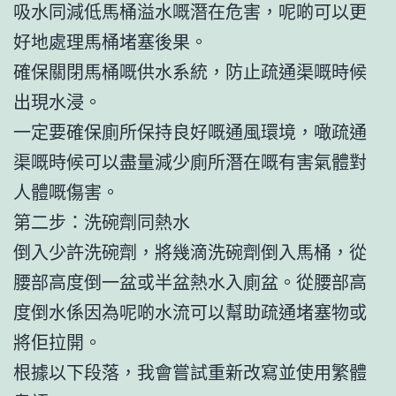
吸水同減低馬桶溢水嘅潛在危害，呢啲可以更
好地處理馬桶堵塞後果。
確保關閉馬桶嘅供水系統，防止疏通渠嘅時候
出現水浸。
一定要確保廁所保持良好嘅通風環境，噉疏通
渠嘅時候可以盡量減少廁所潛在嘅有害氣體對
人體嘅傷害。
第二步：洗碗劑同熱水
倒入少許洗碗劑，將幾滴洗碗劑倒入馬桶，從
腰部高度倒一盆或半盆熱水入廁盆。從腰部高
度倒水係因為呢啲水流可以幫助疏通堵塞物或
將佢拉開。
根據以下段落，我會嘗試重新改寫並使用繁體