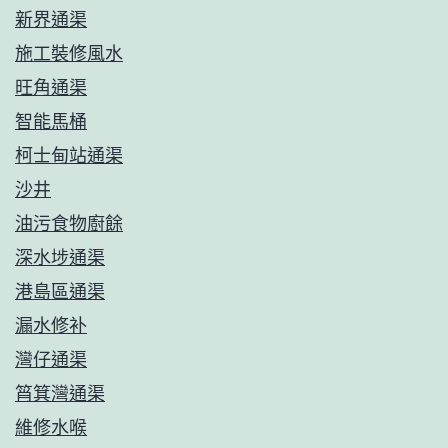
新界通渠
施工裝修風水
旺角通渠
智能馬桶
柯士甸站通渠
沙井
油污食物廚餘
深水埗通渠
港島區通渠
漏水修补
灣仔通渠
筲箕灣通渠
維修水喉