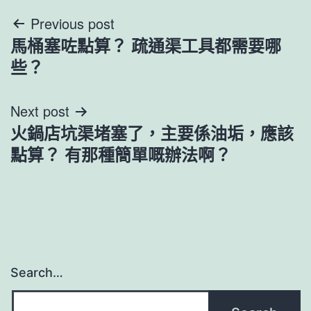
文
Previous post
馬桶塞咗點算？ 疏通渠工具都需要哪
章
些？
導
Next post
覽
火鍋店坑渠堵塞了，主要係油垢，應該
點算？ 有那種簡單嘅辦法啊？
Search…