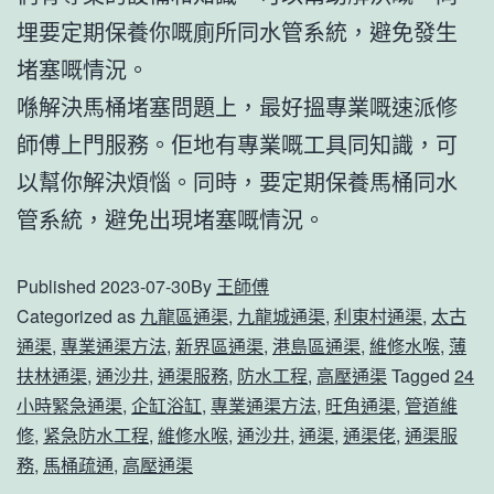
埋要定期保養你嘅廁所同水管系統，避免發生
堵塞嘅情況。
喺解決馬桶堵塞問題上，最好搵專業嘅速派修
師傅上門服務。佢地有專業嘅工具同知識，可
以幫你解決煩惱。同時，要定期保養馬桶同水
管系統，避免出現堵塞嘅情況。
Published
2023-07-30
By
王師傅
Categorized as
九龍區通渠
,
九龍城通渠
,
利東村通渠
,
太古
通渠
,
專業通渠方法
,
新界區通渠
,
港島區通渠
,
維修水喉
,
薄
扶林通渠
,
通沙井
,
通渠服務
,
防水工程
,
高壓通渠
Tagged
24
小時緊急通渠
,
企缸浴缸
,
專業通渠方法
,
旺角通渠
,
管道維
修
,
紧急防水工程
,
維修水喉
,
通沙井
,
通渠
,
通渠佬
,
通渠服
務
,
馬桶疏通
,
高壓通渠