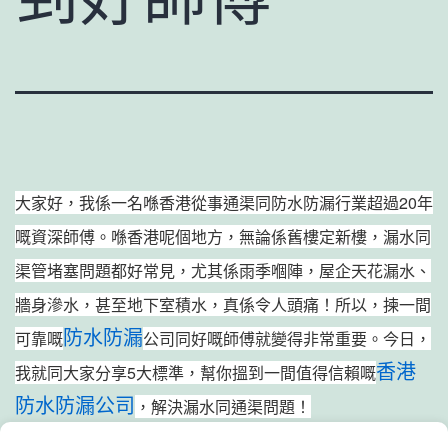
大家好，我係一名喺香港從事通渠同防水防漏行業超過20年
嘅資深師傅。喺香港呢個地方，無論係舊樓定新樓，漏水同
渠管堵塞問題都好常見，尤其係雨季嗰陣，屋企天花漏水、
牆身滲水，甚至地下室積水，真係令人頭痛！所以，揀一間
防水防漏
可靠嘅
公司同好嘅師傅就變得非常重要。今日，
香港
我就同大家分享5大標準，幫你搵到一間值得信賴嘅
防水防漏公司
，解決漏水同通渠問題！