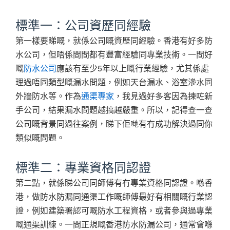
標準一：公司資歷同經驗
第一樣要睇嘅，就係公司嘅資歷同經驗。香港有好多防
水公司，但唔係間間都有豐富經驗同專業技術。一間好
嘅
防水公司
應該有至少5年以上嘅行業經驗，尤其係處
理過唔同類型嘅漏水問題，例如天台漏水、浴室滲水同
外牆防水等。作為
通渠專家
，我見過好多客因為揀咗新
手公司，結果漏水問題越搞越嚴重。所以，記得查一查
公司嘅背景同過往案例，睇下佢哋有冇成功解決過同你
類似嘅問題。
標準二：專業資格同認證
第二點，就係睇公司同師傅有冇專業資格同認證。喺香
港，做防水防漏同通渠工作嘅師傅最好有相關嘅行業認
證，例如建築署認可嘅防水工程資格，或者參與過專業
嘅通渠訓練。一間正規嘅香港防水防漏公司，通常會喺