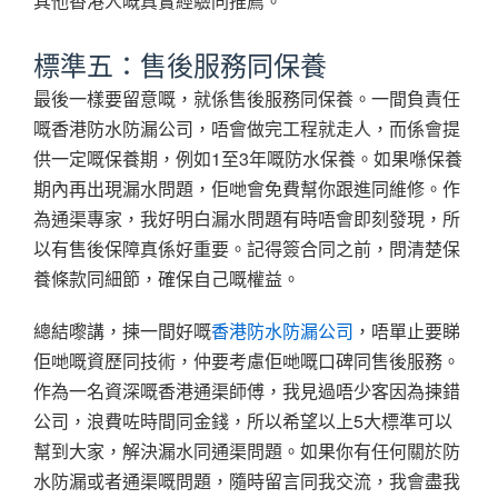
其他香港人嘅真實經驗同推薦。
標準五：售後服務同保養
最後一樣要留意嘅，就係售後服務同保養。一間負責任
嘅香港防水防漏公司，唔會做完工程就走人，而係會提
供一定嘅保養期，例如1至3年嘅防水保養。如果喺保養
期內再出現漏水問題，佢哋會免費幫你跟進同維修。作
為通渠專家，我好明白漏水問題有時唔會即刻發現，所
以有售後保障真係好重要。記得簽合同之前，問清楚保
養條款同細節，確保自己嘅權益。
總結嚟講，揀一間好嘅
香港防水防漏公司
，唔單止要睇
佢哋嘅資歷同技術，仲要考慮佢哋嘅口碑同售後服務。
作為一名資深嘅香港通渠師傅，我見過唔少客因為揀錯
公司，浪費咗時間同金錢，所以希望以上5大標準可以
幫到大家，解決漏水同通渠問題。如果你有任何關於防
水防漏或者通渠嘅問題，隨時留言同我交流，我會盡我