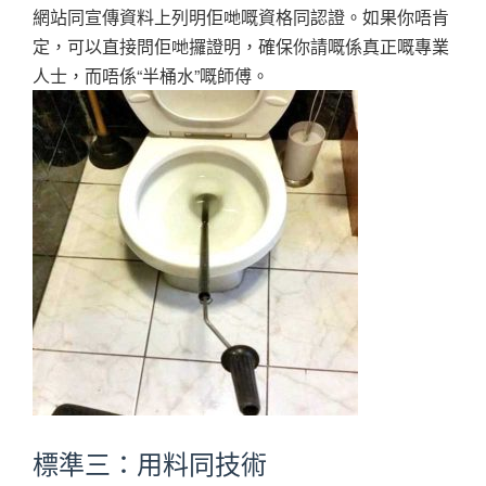
網站同宣傳資料上列明佢哋嘅資格同認證。如果你唔肯
定，可以直接問佢哋攞證明，確保你請嘅係真正嘅專業
人士，而唔係“半桶水”嘅師傅。
標準三：用料同技術