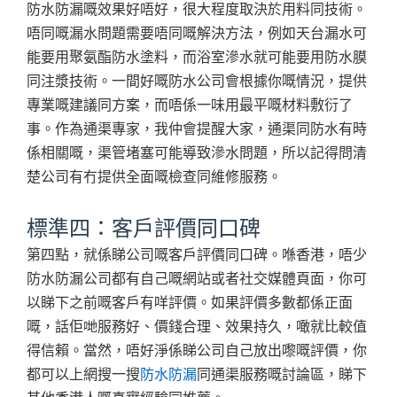
防水防漏嘅效果好唔好，很大程度取決於用料同技術。
唔同嘅漏水問題需要唔同嘅解決方法，例如天台漏水可
能要用聚氨酯防水塗料，而浴室滲水就可能要用防水膜
同注漿技術。一間好嘅防水公司會根據你嘅情況，提供
專業嘅建議同方案，而唔係一味用最平嘅材料敷衍了
事。作為通渠專家，我仲會提醒大家，通渠同防水有時
係相關嘅，渠管堵塞可能導致滲水問題，所以記得問清
楚公司有冇提供全面嘅檢查同維修服務。
標準四：客戶評價同口碑
第四點，就係睇公司嘅客戶評價同口碑。喺香港，唔少
防水防漏公司都有自己嘅網站或者社交媒體頁面，你可
以睇下之前嘅客戶有咩評價。如果評價多數都係正面
嘅，話佢哋服務好、價錢合理、效果持久，噉就比較值
得信賴。當然，唔好淨係睇公司自己放出嚟嘅評價，你
都可以上網搜一搜
防水防漏
同通渠服務嘅討論區，睇下