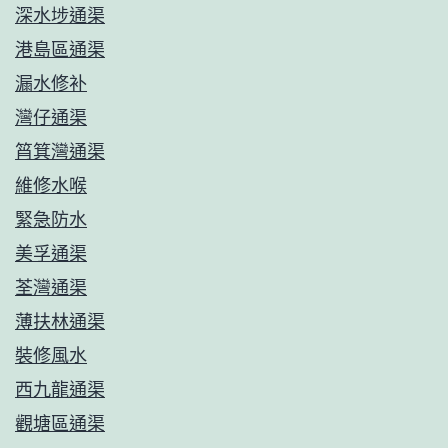
深水埗通渠
港島區通渠
漏水修补
灣仔通渠
筲箕灣通渠
維修水喉
緊急防水
美孚通渠
荃灣通渠
薄扶林通渠
裝修風水
西九龍通渠
觀塘區通渠