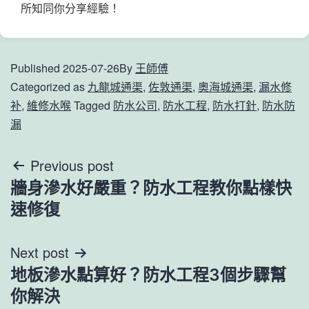
所知同你分享經驗！
Published
2025-07-26
By
王師傅
Categorized as
九龍城通渠
,
佐敦通渠
,
奧海城通渠
,
漏水修
补
,
維修水喉
Tagged
防水公司
,
防水工程
,
防水打針
,
防水防
漏
文
Previous post
牆身滲水好嚴重？防水工程教你點樣快
章
速修復
導
Next post
覽
地板滲水點算好？防水工程3個步驟幫
你解決