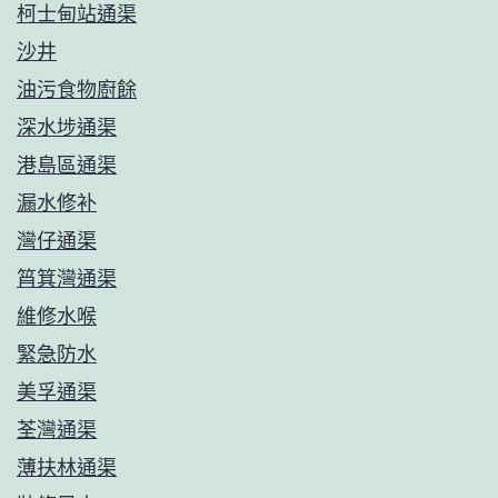
柯士甸站通渠
沙井
油污食物廚餘
深水埗通渠
港島區通渠
漏水修补
灣仔通渠
筲箕灣通渠
維修水喉
緊急防水
美孚通渠
荃灣通渠
薄扶林通渠