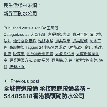
民生活帶來麻煩。
新界西防水公司
Published
2021-10-15
By
王師傅
Categorized as
大量毛髮
,
專業通渠方法
,
廚房星盤
,
彈弓機
,
沙井
,
油污食物廚餘
,
維修水喉
,
通渠教學
,
通渠服務
,
防水工
程
,
高壓通渠
Tagged
24小時緊急求助
,
U型隔器
,
企缸
,
修改
,
化糞
,
吸糞車
,
地台渠嚴重淤塞
,
大型彈弓機
,
大廈街鋪渠淤
塞
,
專業通渠方法
,
廚房星盤
,
彈弓機
,
沙井
,
油污食物廚餘
,
浴
缸
,
維修水喉
文
Previous post
全城管道疏通 承接家庭疏通業務 –
章
54485818香港橫頭磡防水公司
導