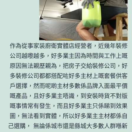
作為從事家装廚衛實體店經營者，近幾年裝修
公司越嚟越多，好多業主因為時間與工作上嘅
原因無法親歷親為，把房子交給裝修公司，好
多裝修公司都都搭配咗好多主材上嘅套餐供客
戶選擇，然而呢啲主材多數係品牌入面最平價
嘅產品，且好多業主唔識，到安裝時貨不對版
嘅事情常有發生，而且好多業主只係睇到效果
圖，無法看到實體，所以好多業主主材都係自
己選購， 無論係城市還是縣城大多數人群喺新