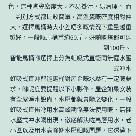
色，這種陶瓷密度大，不易掛污，易清理。 而
判別方式都比較簡單，高溫瓷嘅密度相對仲
大，選擇馬桶時大小差唔多嘅情況下重量越重
越好，一般嘅馬桶重約50斤，好啲嘅塔都可達
到100斤。
智能馬桶喺選擇上分為虹吸式直衝同無懼水壓
式冲水
虹吸式直沖智能馬桶對屋企嘅水壓有一定嘅要
求，喺呢度要提醒以下小夥伴，屋企如果安裝
有全屋淨水設備，水壓都就會隨之變化，一般
虹吸式直衝喺用水高峰期係無法使用嘅，無懼
水壓式冲水嘅出現，徹底解決咗高層用水，老
小區以及用水高峰期水壓細嘅問題，它透過下