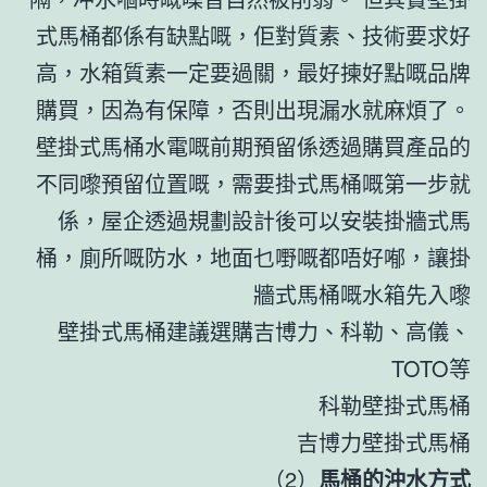
式馬桶都係有缺點嘅，佢對質素、技術要求好
高，水箱質素一定要過關，最好揀好點嘅品牌
購買，因為有保障，否則出現漏水就麻煩了。
壁掛式馬桶水電嘅前期預留係透過購買產品的
不同嚟預留位置嘅，需要掛式馬桶嘅第一步就
係，屋企透過規劃設計後可以安裝掛牆式馬
桶，廁所嘅防水，地面乜嘢嘅都唔好喐，讓掛
牆式馬桶嘅水箱先入嚟
壁掛式馬桶建議選購吉博力、科勒、高儀、
TOTO等
科勒壁掛式馬桶
吉博力壁掛式馬桶
（2）
馬桶的沖水方式