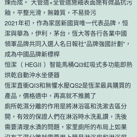
煉而成。 大管道+全管道施釉表面施有微晶抗污
釉，平整光滑，無雜質，不易掛污
2021年初，作為家居新國貨唯一代表品牌，恒
潔與華為，伊利，茅台，恆大等各行各業中國
領軍品牌共同入選人名日報社”品牌強國計劃”，
成為中國品牌新標桿
恒潔（ HEGII ）智能馬桶Qi3虹吸式多功能即熱
烘乾自動沖水坐便器
恆潔直衝QI3和無懼水壓QS2是恆潔最具購買的
產品，價格適中，再高就不推薦了
廁所乾濕分離的作用是將淋浴區和洗漱去區分
開，有效的保證人們在淋浴時水洗亂讚，洗後
需要清理水漬的問題，家里廁所的布局上如果