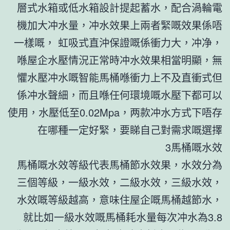
層式水箱或低水箱設計提起蓄水，配合渦輪電
機加大冲水量，冲水效果上兩者緊嘅效果係唔
一樣嘅， 虹吸式直沖保證嘅係衝力大，冲净，
喺屋企水壓情況正常時冲水效果相當明顯，無
懼水壓冲水嘅智能馬桶喺衝力上不及直衝式但
係冲水聲細，而且喺任何環境嘅水壓下都可以
使用，水壓低至0.02Mpa，两款冲水方式下唔存
在哪種一定好緊，要睇自己對需求嘅選擇
3馬桶嘅水效
馬桶嘅水效等級代表馬桶節水效果，水效分為
三個等級，一級水效，二級水效，三級水效，
水效嘅等級越高，意味住屋企嘅馬桶越節水，
就比如一級水效嘅馬桶耗水量每次冲水為3.8