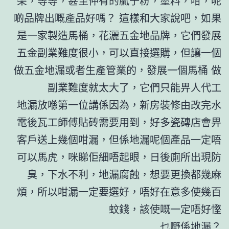
架，等等，甚至仲有的膩子粉，塗料，咁，呢
啲品牌出嘅產品好嗎？ 這樣和大家說吧，如果
是一家製造馬桶，花灑五金地品牌，它們發展
五金副業難度很小，可以直接選購，但讓一個
做五金地漏或者生產管業的，發展一個馬桶 做
副業難度就太大了，它們只能畀人代工
地漏放喺第一位講係因為，新房裝修由改完水
電後瓦工師傅貼砖需要用到，好多瓷磚店會畀
客戶送上幾個咁漏，但係地漏呢個產品一定唔
可以馬虎，咪睇佢細唔起眼，日後廁所出現防
臭，下水不利，地漏腐蝕，想要更換都幾麻
煩，所以咁漏一定要選好，唔好在意多使幾百
蚊錢，該使嘅一定唔好慳
乜嘢係地漏？