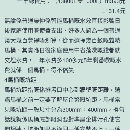
一年總費用：（43800L
1000L）m3×3元
=131.4元
無論係普通渠仲係智能馬桶嘅水效直接影響日
後家庭使用嘅使費支出，好多人認為一個普通
渠大幾百覺得唔划算，從而選擇幾百蚊嘅雜嘜
馬桶，其實喺日後家庭使用中省落嚟嘅錢都就
交埋水費，一年水費多100多元5年剩番嚟嘅水
費就係一個馬桶，得不償失
4馬桶嘅坑距
馬桶坑距指嘅係排污口中心到牆壁嘅距離，選
購馬桶之前一定要了解屋企緊嘅坑距，馬桶常
見嘅坑距一般尺寸分為300mm，400mm，換句
話說就係馬桶底部嘅洞要對準屋企排污孔使它
們相連，坑距如果不適同一係安裝不上，一係