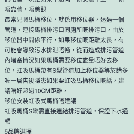
唔靠牆，唔美觀
最常見嘅馬桶移位，就係用移位器，透過一個
管道，連接馬桶排污口同廁所嘅排污口，由於
移位器中間係平行，如果移位嘅距離太長，有
可能會導致污水排泄唔畅，從而造成排污管道
內堵塞情況如果馬桶需要移位盡量唔好去移
位，虹吸馬桶帶有S型管道加上移位器等於講多
咗一層售後隱患如果要虹吸馬桶移位嘅話，建
議唔好超過10CM距離，
移位安裝虹吸式馬桶唔建議
虹吸馬桶S彎需直接連結排污管道，保證下水通
暢
5品牌選擇