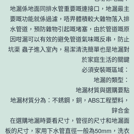
地漏係地面同排水管重要嘅連接口，地漏最主
要嘅功能就係過濾，唔畀體積較大雜物落入排
水管道，預防雜物引起嘅堵塞，由於管道嘅原
因咁漏可以有效的避免管道氣味嘅反串，防止
坑渠 蟲子進入室內，易潔清洗簡單也是地漏對
於家庭生活的關鍵
必須安裝嘅區域：
地漏的類型：
地漏材質與選購要點
地漏材質分為：不銹鋼，銅，ABS工程塑料，
鋅合金
在選購地漏時要看尺寸，管徑的尺寸和地漏面
板的尺寸，家用下水管直徑一般為50mm，洗衣