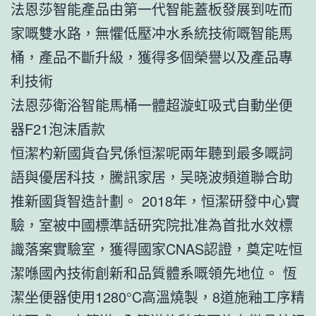
法恩莎智能產品由第一代智能蓋板發展到咗而
家嘅雙水路，無懼低壓冲水系統技術嘅智能馬
桶，產品不斷升級，獲得多個榮譽以及產品專
利技術
法恩莎衛浴智能馬桶一體超漩虹吸式自動坐便
器F21泡沫盾款
恒潔杓新國貨旮旯係恒潔呢兩年聽到最多嘅詞
語與優居科技，騰訊家居，吴晓波頻道聯合助
推新國貨智造計劃。 2018年，恒潔研發中心實
驗，室被中國標準話研究院批准為首批水效標
識落案實驗室，獲得國家CNAS認證，奠定咗恒
潔喺國內技術創新和品質體系嘅領先地位。 恆
潔坐便器使用1280°C高溫燒製，8道施釉工序精