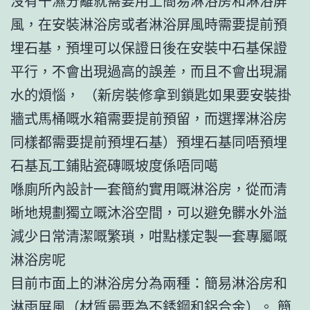
沒有干濕分離就需要用上簡易淋浴房和淋浴屏
風，在安裝淋浴房或者淋浴屏風時需要提前預
埋石基，預埋可以保證日後在安裝中石基保證
平行，不會出現過高的誤差，而且不會出現漏
水的煩惱， （新房裝修拿到鎖匙如果要安裝掛
牆式馬桶嘅水箱需要提前預留，而選擇淋浴房
同樣都需要提前預埋石基）預埋石基同唔預埋
石基瓦工鋪貼瓷磚嘅坡度係唔同噶
喺廁所內設計一套簡約實用嘅淋浴房，從而清
晰地規劃獨立嘅沐浴空間，可以避免髒水外溢
減少日常清潔嘅繁瑣，咁點樣定製一套專屬嘅
淋浴房呢
目前市面上的淋浴房分為兩種：簡易淋浴房和
淋雨屏風（材質最要為不銹鋼和鋁合金）。 簡