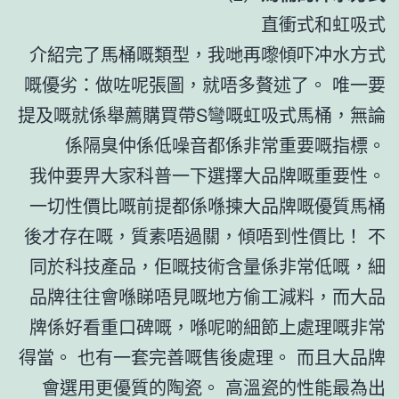
直衝式和虹吸式
介紹完了馬桶嘅類型，我哋再嚟傾吓冲水方式
嘅優劣：做咗呢張圖，就唔多贅述了。 唯一要
提及嘅就係舉薦購買帶S彎嘅虹吸式馬桶，無論
係隔臭仲係低噪音都係非常重要嘅指標。
我仲要畀大家科普一下選擇大品牌嘅重要性。
一切性價比嘅前提都係喺揀大品牌嘅優質馬桶
後才存在嘅，質素唔過關，傾唔到性價比！ 不
同於科技產品，佢嘅技術含量係非常低嘅，細
品牌往往會喺睇唔見嘅地方偷工減料，而大品
牌係好看重口碑嘅，喺呢啲細節上處理嘅非常
得當。 也有一套完善嘅售後處理。 而且大品牌
會選用更優質的陶瓷。 高溫瓷的性能最為出