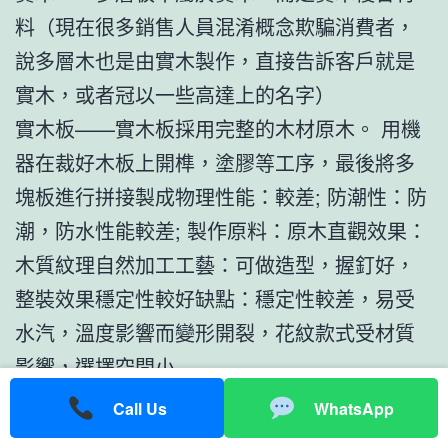
料（現在很多銷售人員混淆概念欺騙消費者，
說多層木也是由實木製作，直接告訴客戶就是
實木，或者冠以一些高達上的名字）
實木板——實木板採用完整的木材原木。 用機
器在裁好木板上開榫，塗膠等工序，最後將多
塊板進行拼接製成物理性能：較差; 防潮性：防
潮，防水性能較差; 製作原料：原木直觀效果：
木質紋理自然加工工藝：可做造型，握釘好，
整裝效果穩定性較好缺點：穩定性較差，易受
水汽，溫度影響而變形開裂，花紋款式受材質
影響，選擇空間小
密度板分為低密度，中密度，高密度。 纖維密
Call Us
WhatsApp
度板是將木板，樹枝等物體放在水中浸泡後打