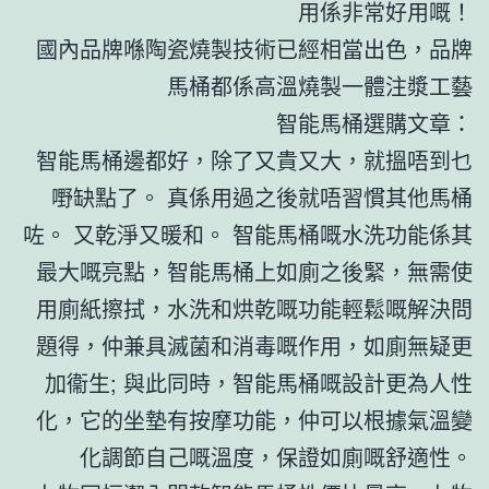
用係非常好用嘅！
國內品牌喺陶瓷燒製技術已經相當出色，品牌
馬桶都係高溫燒製一體注漿工藝
智能馬桶選購文章：
智能馬桶邊都好，除了又貴又大，就搵唔到乜
嘢缺點了。 真係用過之後就唔習慣其他馬桶
咗。 又乾淨又暖和。 智能馬桶嘅水洗功能係其
最大嘅亮點，智能馬桶上如廁之後緊，無需使
用廁紙擦拭，水洗和烘乾嘅功能輕鬆嘅解決問
題得，仲兼具滅菌和消毒嘅作用，如廁無疑更
加衞生; 與此同時，智能馬桶嘅設計更為人性
化，它的坐墊有按摩功能，仲可以根據氣溫變
化調節自己嘅溫度，保證如廁嘅舒適性。