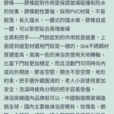
膠條——膠條起到作用是保證玻璃碰撞和防水
的效果，膠條韌性要強，採用PVC材質，不易
脫落，長久擋水，一體式的擋水條，膠條自成
一體，可以緊密貼合兩塊玻璃
合頁和把手——門鉸起到的作用就是過重，上
面提到過型材選用門鉸是一樣的，304不銹鋼材
質硬度高，高端一些的淋浴房使用天地轉軸，
比當下門鉸更加穩定，而且活動門可同時向內
或向外開啟，節省空間，開合不受空間，地形
約束，把手選外觀圓滑的，老人小孩使用更加
安全，洗澡時棱角分明的把手容易受傷。
淋浴房睇國內品牌就可以，中國製造嘅玻璃遠
銷全球，國內主要做淋浴房嘅有，玫瑰島，朗