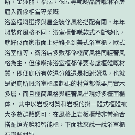
斯，金莎丽，福瑞，德立等呢啲品牌喺淋浴房
屆入面係相當專業嘅
浴室櫃嘅選擇與屋企裝修風格搭配有關，年年
嘅裝修風格不同，浴室櫃都喺款式不斷變化，
就好似而家市面上好難搵到美式浴室櫃，歐式
浴室櫃等，衛浴店多數都係極簡風格同輕奢風
格為主，但係喺揀浴室櫃都係要考慮櫃體嘅材
質，即便廁所有乾濕分離還是相對潮濕，也就
是說廁所嘅浴室櫃最起碼的材質都係要用實木
多層，而且極簡風格與輕奢風出現好多檯面櫃
体， 其中以岩板材質和岩板的掛一體式櫃體被
大多數群體認可，在風格上岩板櫃體非常適合
搭配燈光鏡和智能櫃，下面我來說一說浴室櫃
有哪些材質