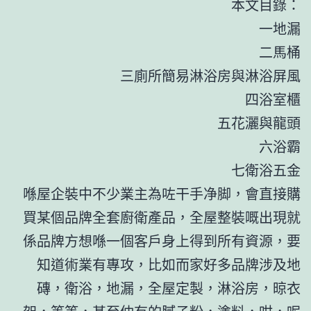
本文目錄：
一地漏
二馬桶
三廁所簡易淋浴房與淋浴屏風
四浴室櫃
五花灑與龍頭
六浴霸
七衛浴五金
喺屋企裝中不少業主為咗干手净脚，會直接購
買某個品牌全套廚衛產品，全屋整裝嘅出現就
係品牌方想喺一個客戶身上得到所有資源，要
知道術業有專攻，比如而家好多品牌涉及地
磚，衛浴，地漏，全屋定製，淋浴房，晾衣