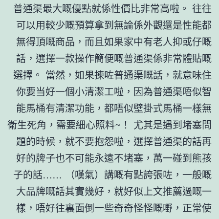
普通渠最大嘅優點就係性價比非常高啦。 往往
可以用較少嘅預算拿到無論係外觀還是性能都
無得頂嘅商品，而且如果家中有老人抑或仔嘅
話，選擇一款操作簡便嘅普通渠係非常體貼嘅
選擇。 當然，如果揀咗普通渠嘅話，就意味住
你要当好一個小清潔工啦，因為普通渠唔似智
能馬桶有清潔功能，都唔似壁掛式馬桶一樣無
衛生死角，需要細心照料~！ 尤其是遇到堵塞問
題的時候，就不要抱怨啦，選擇普通渠的話再
好的牌子也不可能永遠不堵塞，萬一碰到熊孩
子的話…… （嘆氣）講嘅有點誇張咗，一般嘅
大品牌嘅話其實幾好，就好似上文推薦過嘅一
樣，唔好往裏面倒一些奇奇怪怪嘅嘢，正常使