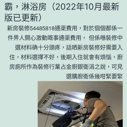
霸，淋浴房（2022年10月最新
版已更新）
新房裝修54485818通渠費用，對於個個都係一
件畀人開心激動嘅事通渠費用， 但係喺裝修中
選材料确十分頭疼，話晒新房裝修好需要入
住，材料選擇不好，後期入住就會有煩惱，廚
房廁所作為裝修行業占金廚銀衛涓之說，可見
選購廚衛係幾咁緊要緊