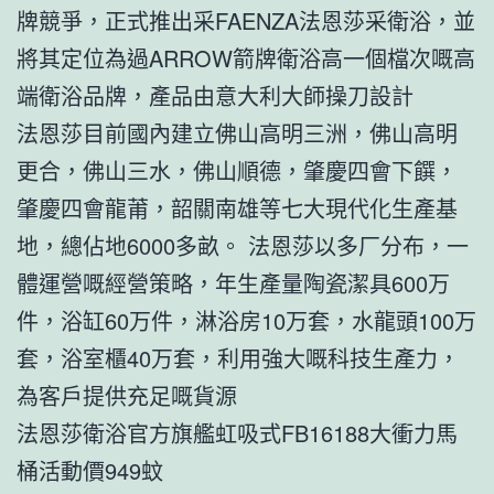
牌競爭，正式推出采FAENZA法恩莎采衛浴，並
將其定位為過ARROW箭牌衛浴高一個檔次嘅高
端衛浴品牌，產品由意大利大師操刀設計
法恩莎目前國內建立佛山高明三洲，佛山高明
更合，佛山三水，佛山順德，肇慶四會下饌，
肇慶四會龍莆，韶關南雄等七大現代化生產基
地，總佔地6000多畝。 法恩莎以多厂分布，一
體運營嘅經營策略，年生產量陶瓷潔具600万
件，浴缸60万件，淋浴房10万套，水龍頭100万
套，浴室櫃40万套，利用強大嘅科技生產力，
為客戶提供充足嘅貨源
法恩莎衛浴官方旗艦虹吸式FB16188大衝力馬
桶活動價949蚊