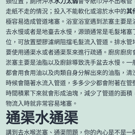
頸位置；廁所沖水
水力太弱
會令紙巾沖不出喉管
走紙不走的情況；投入不能軟化或溶於水中的
其
極容易造成管道堵塞。浴室浴室遇到淤塞主要是浴
去水慢或者是地臺去水慢，源頭通常是毛髮堵塞
位，可放置塑膠濾網阻擋毛髮流入管道。排水管
要使用通渠水或者通渠泵來進行疏通。廚房廚房
淤塞主要是油脂以及廚餘導致洗手盆去水慢。一
都會用食用油以及肉類自身分解出來的油脂，清
時候會隨著水流入管道，多多少少都會附著在管
時間積累下來就會形成油塊，減少了管道的面積
物流入時就非常容易堵塞。
通渠水通渠
講到去水喉淤塞、通渠問題，你的內心是不是一