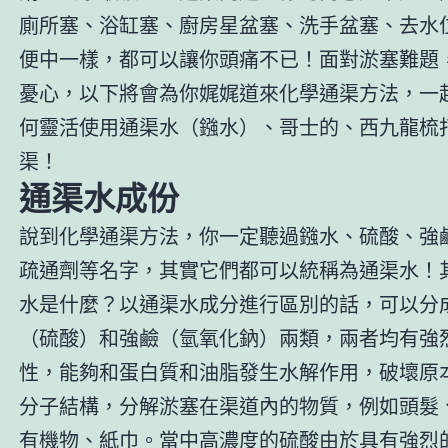
廁所塞、浴缸塞、廚房星盆塞、洗手盆塞、去水
便中一樣，都可以讓你頭痛不已！面對淤塞難題
憂心，以下將會為你娓娓道來化學通渠方法，一
何靈活使用通渠水（鏹水）、哥士的、西九龍梳
渠！
通渠水成份
說到化學通渠方法，你一定聽過鏹水、硫酸、強
疏通劑等名字，其實它們都可以統稱為通渠水！
水是什麼？以通渠水成分進行區別的話，可以分
（硫酸）和強鹼（氫氧化鈉）兩類，兩者均有強
性，能夠和蛋白質和油脂發生水解作用，破壞原
分子結構，分解淤塞在渠道內的物質，例如頭髮
有機物、紙巾。當中高濃度的硫酸由於具有強烈