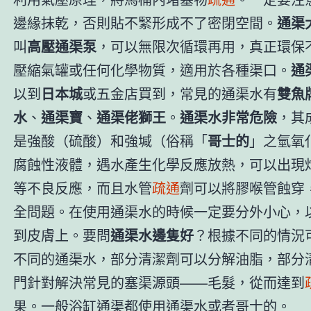
邊緣抹乾，否則貼不緊形成不了密閉空間。
通渠
叫
高壓通渠泵
，可以無限次循環再用，真正環保
壓縮氣罐或任何化學物質，適用於各種渠口。
通
以到
日本城
或五金店買到，常見的通渠水有
雙魚
水
、
通渠寶
、
通渠佬獅王
。
通渠水非常危險
，其
是強酸（硫酸）和強堿（俗稱「
哥士的
」之氫氧
腐蝕性液體，遇水產生化學反應放熱，可以出現
等不良反應，而且水管
疏通
劑可以將膠喉管蝕穿
全問題。在使用通渠水的時候一定要分外小心，
到皮膚上。要問
通渠水邊隻好
？根據不同的情況
不同的通渠水，部分清潔劑可以分解油脂，部分
門針對解決常見的塞渠源頭——毛髮，從而達到
果。一般浴缸通渠都使用通渠水或者哥士的。