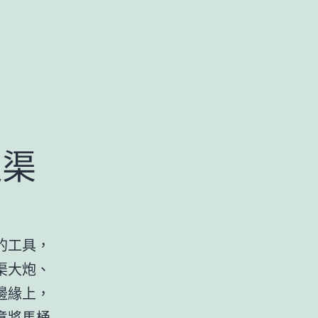
通渠
的工具，
渠大炮、
邊緣上，
意將馬桶