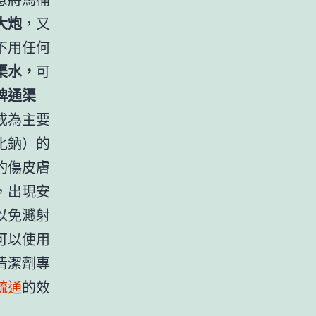
大炮
，又
不用任何
渠水，
可
牌通渠
成為主要
化鈉）的
灼傷皮膚
，出現安
以免濺射
可以使用
清潔劑專
疏通
的效