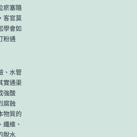
位瘀塞隨
，客官莫
起學會如
打粉通
鹼、水管
其實通渠
成強酸
烈腐蝕
本物質的
、纖維、
的脫水