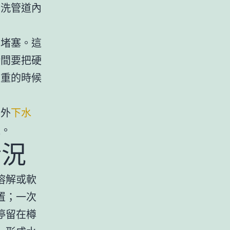
清洗管道內
成堵塞。這
時間要把硬
嚴重的時候
室外
下水
道。
情況
溶解或軟
置；一次
停留在樽