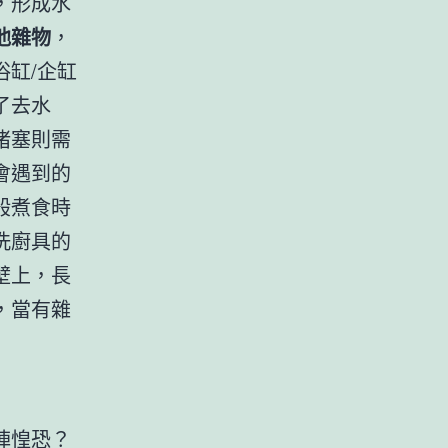
，形成水
他雜物
，
缸/企缸
了去水
堵塞則需
會遇到的
般煮食時
洗廚具的
壁上，長
，當有雜
陣惶恐？