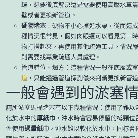
環，想要徹底解決還是需要使用高壓水車
壁或者更換新管道。
硬物堵塞
：硬物不小心掉進水渠，從而造
種情況很常見，假如肉眼還可以看見第一
物打撈起來，再使用其他疏通工具。情況
則需要找專業疏通人員處理。
管道錯位、塌方：這種情況一般在底層或
道
，只能通過管道探測儀來判斷更換新管
一般會遇到的淤塞
廁所淤塞馬桶堵塞有以下幾種情況：使用了難以
化於水中的
厚紙巾
，沖水時會容易停留的樽頸位
性使用
過量紙巾
，沖水難以軟化於水中，同樣會