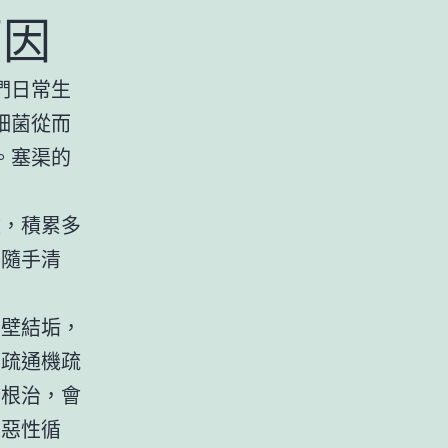
原因
們日常生
細菌從而
。塞渠的
壁，積累多
，隨手清
內壁結垢，
用疏通機疏
全根治，會
是惡性循