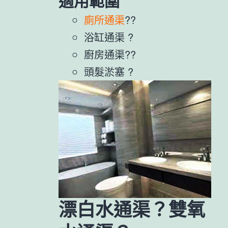
適用範圍
廁所通渠
??
浴缸通渠 ?
廚房通渠??
頭髮淤塞 ?
漂白水通渠？雙氧