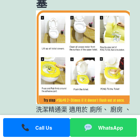
塞
洗潔精通渠 適用於 廁所、 廚房 、
洗手盆 去水位通渠 ，不過這個
通渠
Call Us
WhatsApp
方法
遇到由頭髮所造成的 塞渠 就不