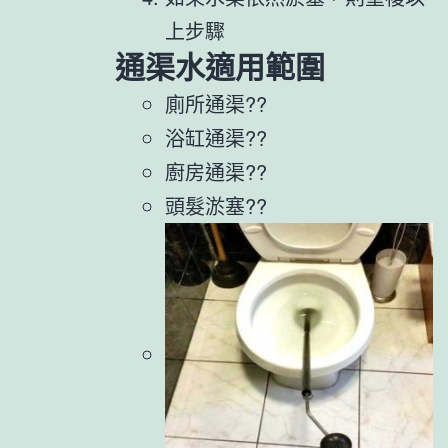
上步驟
通渠水適用範圍
廁所通渠??
浴缸通渠??
廚房通渠??
頭髮淤塞??