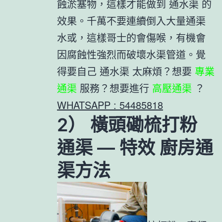
蝕淤塞物，這樣才能做到 通水渠 的
效果。千萬不要連續倒入大量通渠
水或，這樣哥士的會傷喉，有機會
因腐蝕性強烈而破壞水渠管道。覺
得要自己 通水渠 太麻煩？想要
專業
通渠
服務？想要進行
高壓通渠
？
WHATSAPP : 54485818
2） 橫頭磡梳打粉
通渠 — 特效 廚房通
渠方法