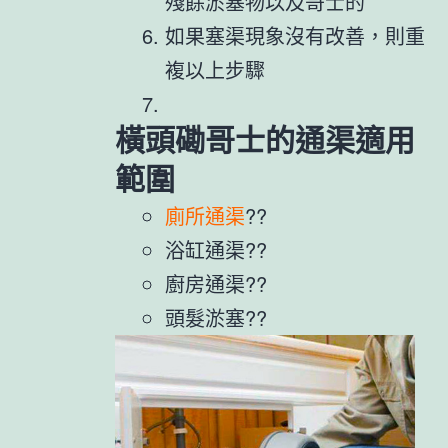
殘餘淤塞物以及哥士的
如果塞渠現象沒有改善，則重
複以上步驟
橫頭磡哥士的通渠適用
範圍
廁所通渠
??
浴缸通渠??
廚房通渠??
頭髮淤塞??