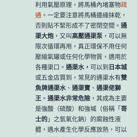
利用氣壓原理，將馬桶內堵塞物
疏
通
。一定要注意將馬桶邊緣抹乾，
否則貼不緊形成不了密閉空間。
通
渠大炮
，又叫
高壓通渠泵
，可以無
限次循環再用，真正環保不用任何
壓縮氣罐或任何化學物質，適用於
各種渠口。
通渠水，
可以到
日本城
或五金店買到，常見的通渠水有
雙
魚牌通渠水
、
通渠寶
、
通渠佬獅
王
。
通渠水非常危險
，其成為主要
是強酸（硫酸）和強堿（俗稱「
哥
士的
」之氫氧化鈉）的腐蝕性液
體，遇水產生化學反應放熱，可以