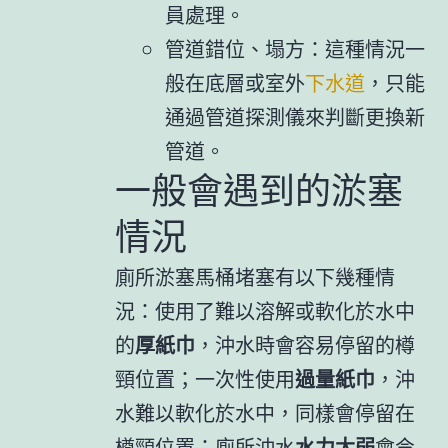
員處理。
管道錯位、塌方：這種情況一
般在底層或室外
下水道
，只能
通過管道探測儀來判斷更換新
管道。
一般會遇到的淤塞
情況
廁所淤塞馬桶堵塞有以下幾種情
況：使用了難以溶解或軟化於水中
的
厚紙巾
，沖水時會容易停留的樽
頸位置；一次性使用
過量紙巾
，沖
水難以軟化於水中，同樣會停留在
樽頸位置；廁所沖水
水力太弱
會令