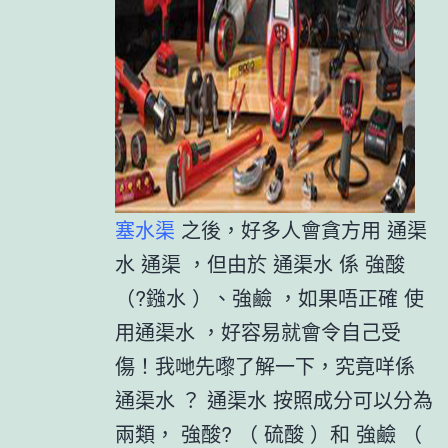
塞水渠
之後，好多人會貪方用 通渠
水 通渠 ，但由於 通渠水 係 強酸
（?鏹水 ）、強鹼 ，如果唔正確 使
用通渠水 ，好容易就會令自己受
傷！我哋先嚟了解一下，究竟咩係
通渠水 ？ 通渠水 按照成分可以分為
兩類， 強酸? （ 硫酸 ）和 強鹼 （