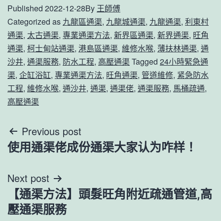
Published
2022-12-28
By
王師傅
Categorized as
九龍區通渠
,
九龍城通渠
,
九龍通渠
,
利東村
通渠
,
太古通渠
,
專業通渠方法
,
新界區通渠
,
新界通渠
,
旺角
通渠
,
柯士甸站通渠
,
港島區通渠
,
維修水喉
,
薄扶林通渠
,
通
沙井
,
通渠服務
,
防水工程
,
高壓通渠
Tagged
24小時緊急通
渠
,
企缸浴缸
,
專業通渠方法
,
旺角通渠
,
管道維修
,
紧急防水
工程
,
維修水喉
,
通沙井
,
通渠
,
通渠佬
,
通渠服務
,
馬桶疏通
,
高壓通渠
文
Previous post
使用通渠佬成份通渠大家认为咋样！
章
導
Next post
【通渠方法】頭髮旺角附近疏通管道,高
覽
壓通渠服務