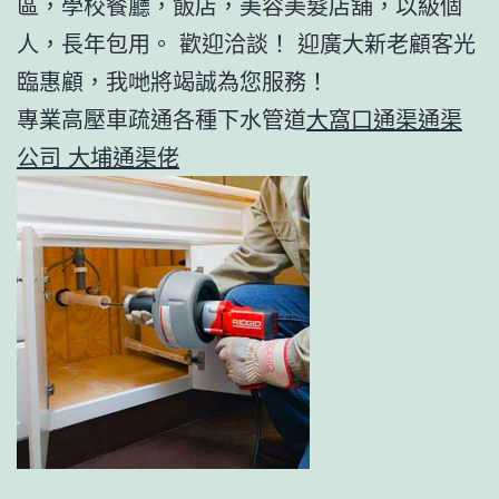
區，學校餐廳，飯店，美容美髮店舖，以級個
人，長年包用。 歡迎洽談！ 迎廣大新老顧客光
臨惠顧，我哋將竭誠為您服務！
專業高壓車疏通各種下水管道
大窩口通渠通渠
公司 大埔通渠佬