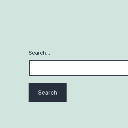
導
覽
Search…