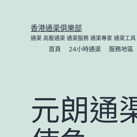
Skip
to
content
香港通渠俱樂部
通渠 高壓通渠 通渠服務 通渠專家 通渠工具
首頁
24小時通渠
服務地區
元朗通