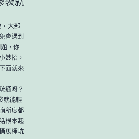
膠袋就
渠，大部
免會遇到
問題，你
小妙招，
下面就來
疏通呀？
袋就能輕
廁所度都
話根本起
桶馬桶坑