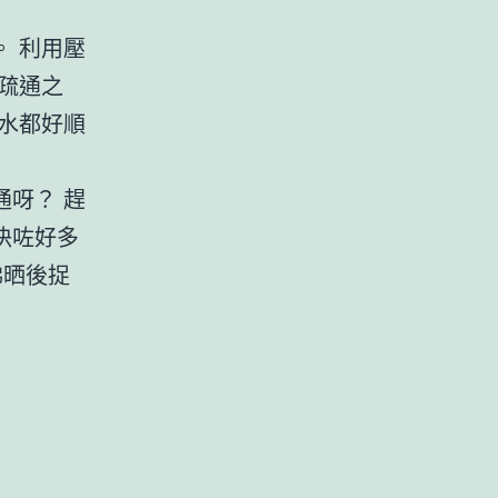
 利用壓
疏通之
水都好順
呀？ 趕
決咗好多
睇晒後捉