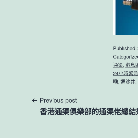
Published
Categorize
通渠
,
港島
24小時緊
喉
,
通沙井
,
文
Previous post
香港通渠俱樂部的通渠佬總結
章