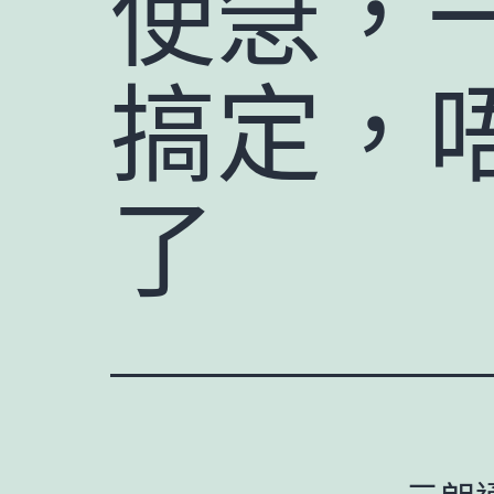
使急，
搞定，
了