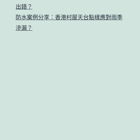
出錯？
防水案例分享：香港村屋天台點樣應對雨季
滲漏？