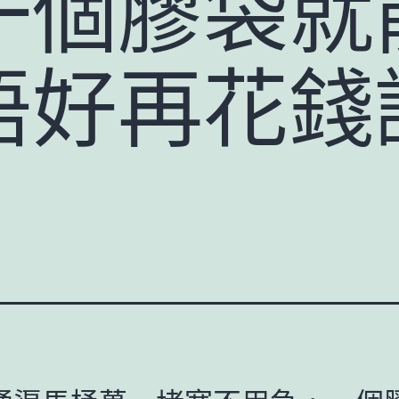
一個膠袋就
唔好再花錢