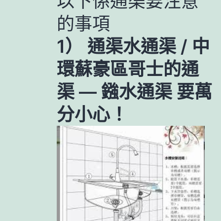
以下係通渠要注意
的事項
1） 通渠水通渠 / 中
環蘇豪區哥士的通
渠 — 鏹水通渠 要萬
分小心！