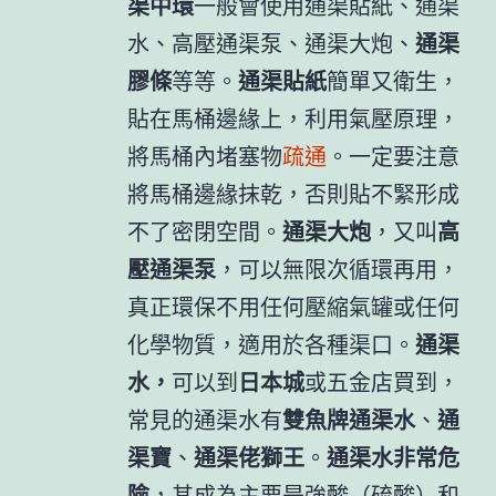
渠中環
一般會使用通渠貼紙、通渠
水、高壓通渠泵、通渠大炮、
通渠
膠條
等等。
通渠貼紙
簡單又衛生，
貼在馬桶邊緣上，利用氣壓原理，
將馬桶內堵塞物
疏通
。一定要注意
將馬桶邊緣抹乾，否則貼不緊形成
不了密閉空間。
通渠大炮
，又叫
高
壓通渠泵
，可以無限次循環再用，
真正環保不用任何壓縮氣罐或任何
化學物質，適用於各種渠口。
通渠
水，
可以到
日本城
或五金店買到，
常見的通渠水有
雙魚牌通渠水
、
通
渠寶
、
通渠佬獅王
。
通渠水非常危
險
，其成為主要是強酸（硫酸）和