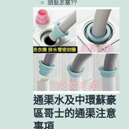
頭髮淤塞??
通渠水及中環蘇豪
區哥士的通渠注意
事項