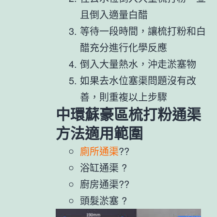
且倒入適量白醋
等待一段時間，讓梳打粉和白
醋充分進行化學反應
倒入大量熱水，沖走淤塞物
如果去水位塞渠問題沒有改
善，則重複以上步驟
中環蘇豪區梳打粉通渠
方法適用範圍
廁所通渠
??
浴缸通渠 ?
廚房通渠??
頭髮淤塞 ?