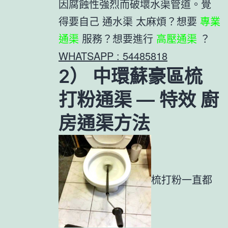
因腐蝕性強烈而破壞水渠管道。覺
得要自己 通水渠 太麻煩？想要
專業
通渠
服務？想要進行
高壓通渠
？
WHATSAPP : 54485818
2） 中環蘇豪區梳
打粉通渠 — 特效 廚
房通渠方法
梳打粉一直都