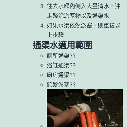
往去水喉內倒入大量清水，沖
走殘餘淤塞物以及通渠水
如果水渠依然淤塞，則重複以
上步驟
通渠水適用範圍
廁所通渠??
浴缸通渠??
廚房通渠??
頭髮淤塞??