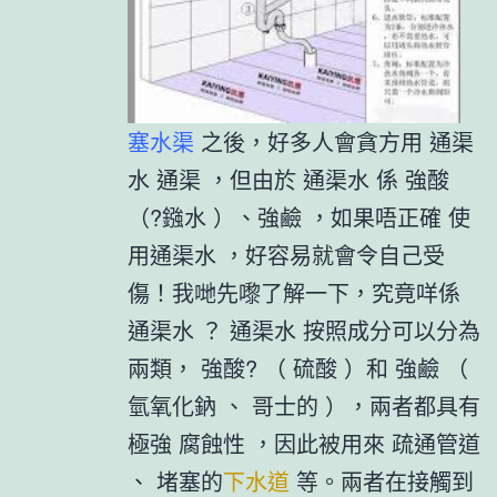
塞水渠
之後，好多人會貪方用 通渠
水 通渠 ，但由於 通渠水 係 強酸
（?鏹水 ）、強鹼 ，如果唔正確 使
用通渠水 ，好容易就會令自己受
傷！我哋先嚟了解一下，究竟咩係
通渠水 ？ 通渠水 按照成分可以分為
兩類， 強酸? （ 硫酸 ）和 強鹼 （
氫氧化鈉 、 哥士的 ），兩者都具有
極強 腐蝕性 ，因此被用來 疏通管道
、 堵塞的
下水道
等。兩者在接觸到