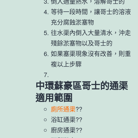
倒入適量熱水，溶解哥士的
等待一段時間，讓哥士的溶液
充分腐蝕淤塞物
往水渠內倒入大量清水，沖走
殘餘淤塞物以及哥士的
如果塞渠現象沒有改善，則重
複以上步驟
中環蘇豪區哥士的通渠
適用範圍
廁所通渠
??
浴缸通渠??
廚房通渠??