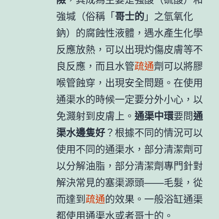
強堿（俗稱「
哥士的
」之氫氧化
鈉）的腐蝕性液體，遇水產生化學
反應放熱，可以出現灼傷皮膚等不
良反應，而且水管
疏通
劑可以將膠
喉管蝕穿，出現安全問題。在使用
通渠水的時候一定要分外小心，以
免濺射到皮膚上。
通渠中環
要問
通
渠水邊隻好
？根據不同的情況可以
使用不同的通渠水，部分清潔劑可
以分解油脂，部分清潔劑專門針對
解決常見的塞渠源頭——毛髮，從
而達到
疏通
的效果。一般浴缸通渠
都使用通渠水或者哥士的。