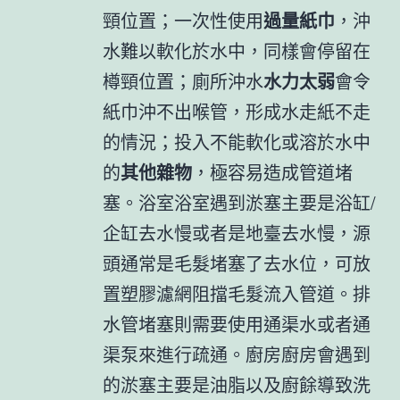
頸位置；一次性使用
過量紙巾
，沖
水難以軟化於水中，同樣會停留在
樽頸位置；廁所沖水
水力太弱
會令
紙巾沖不出喉管，形成水走紙不走
的情況；投入不能軟化或溶於水中
的
其他雜物
，極容易造成管道堵
塞。浴室浴室遇到淤塞主要是浴缸/
企缸去水慢或者是地臺去水慢，源
頭通常是毛髮堵塞了去水位，可放
置塑膠濾網阻擋毛髮流入管道。排
水管堵塞則需要使用通渠水或者通
渠泵來進行疏通。廚房廚房會遇到
的淤塞主要是油脂以及廚餘導致洗